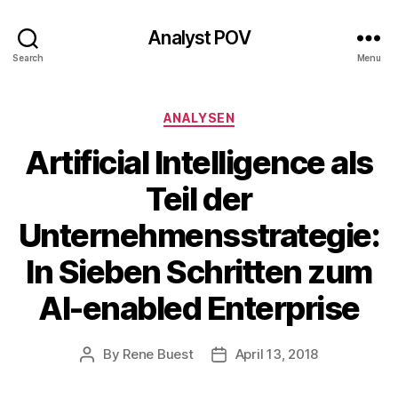
Analyst POV
Search
Menu
Categories
ANALYSEN
Artificial Intelligence als
Teil der
Unternehmensstrategie:
In Sieben Schritten zum
AI-enabled Enterprise
By
Rene Buest
April 13, 2018
Post
Post
author
date