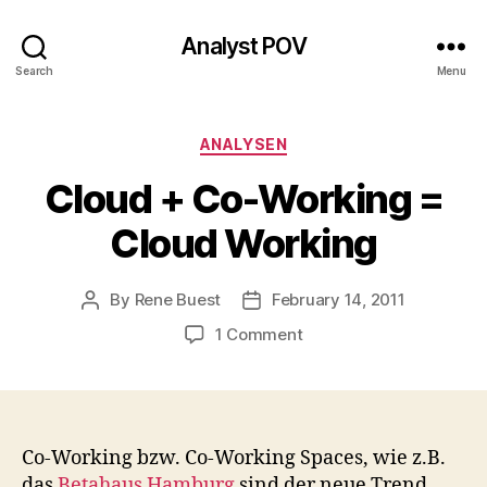
Analyst POV
Search
Menu
Categories
ANALYSEN
Cloud + Co-Working =
Cloud Working
By
Rene Buest
February 14, 2011
Post
Post
author
date
on
1 Comment
Cloud
+
Co-
Working
=
Co-Working bzw. Co-Working Spaces, wie z.B.
Cloud
das
Betahaus Hamburg
sind der neue Trend,