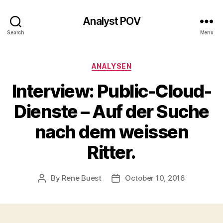
Analyst POV
Search
Menu
Categories
ANALYSEN
Interview: Public-Cloud-
Dienste – Auf der Suche
nach dem weissen
Ritter.
By
Rene Buest
October 10, 2016
Post
Post
author
date