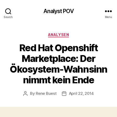
Analyst POV
Search
Menu
Categories
ANALYSEN
Red Hat Openshift
Marketplace: Der
Ökosystem-Wahnsinn
nimmt kein Ende
By
Rene Buest
April 22, 2014
Post
Post
author
date