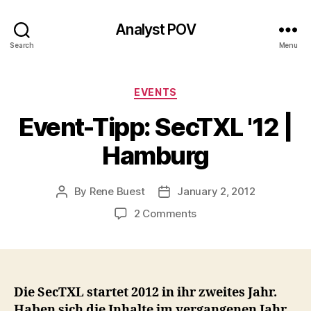
Analyst POV
Search
Menu
Categories
EVENTS
Event-Tipp: SecTXL '12 |
Hamburg
By
Rene Buest
January 2, 2012
Post
Post
author
date
on
2 Comments
Event-
Tipp:
SecTXL
'12
|
Die SecTXL startet 2012 in ihr zweites Jahr.
Hamburg
Haben sich die Inhalte im vergangenen Jahr