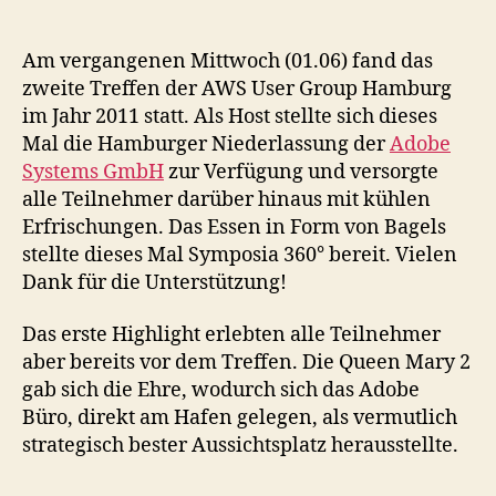
AWS
User
Group
Am vergangenen Mittwoch (01.06) fand das
02/2011
zweite Treffen der AWS User Group Hamburg
am
im Jahr 2011 statt. Als Host stellte sich dieses
01.06
Mal die Hamburger Niederlassung der
Adobe
bei
Systems GmbH
zur Verfügung und versorgte
Adobe
alle Teilnehmer darüber hinaus mit kühlen
Systems
Erfrischungen. Das Essen in Form von Bagels
in
Hamburg
stellte dieses Mal Symposia 360° bereit. Vielen
Dank für die Unterstützung!
Das erste Highlight erlebten alle Teilnehmer
aber bereits vor dem Treffen. Die Queen Mary 2
gab sich die Ehre, wodurch sich das Adobe
Büro, direkt am Hafen gelegen, als vermutlich
strategisch bester Aussichtsplatz herausstellte.