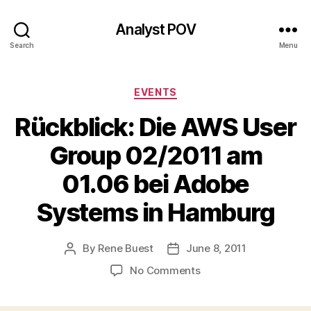
Analyst POV
Search
Menu
Categories
EVENTS
Rückblick: Die AWS User
Group 02/2011 am
01.06 bei Adobe
Systems in Hamburg
By
Rene Buest
June 8, 2011
Post
Post
author
date
on
No Comments
Rückblick:
Die