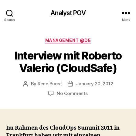
Analyst POV
Search
Menu
Categories
MANAGEMENT @DE
Interview mit Roberto
Valerio (CloudSafe)
By
Rene Buest
January 20, 2012
Post
Post
author
date
on
No Comments
Interview
mit
Roberto
Valerio
(CloudSafe)
Im Rahmen des CloudOps Summit 2011 in
Frankfurt haben wir mit einzelnen