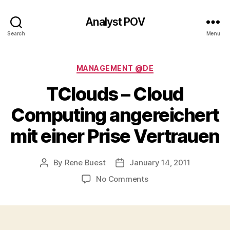
Analyst POV
Search
Menu
Categories
MANAGEMENT @DE
TClouds – Cloud
Computing angereichert
mit einer Prise Vertrauen
By
Rene Buest
January 14, 2011
Post
Post
author
date
on
No Comments
TClouds
–
Cloud
Computing