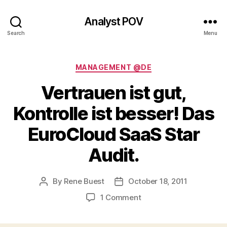
Analyst POV
Search
Menu
Categories
MANAGEMENT @DE
Vertrauen ist gut,
Kontrolle ist besser! Das
EuroCloud SaaS Star
Audit.
By
Rene Buest
October 18, 2011
Post
Post
author
date
on
1 Comment
Vertrauen
ist