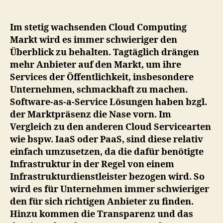
gut,
Kontrolle
ist
Im stetig wachsenden Cloud Computing
besser!
Markt wird es immer schwieriger den
Das
Überblick zu behalten. Tagtäglich drängen
EuroCloud
mehr Anbieter auf den Markt, um ihre
SaaS
Services der Öffentlichkeit, insbesondere
Star
Unternehmen, schmackhaft zu machen.
Audit.
Software-as-a-Service Lösungen haben bzgl.
der Marktpräsenz die Nase vorn. Im
Vergleich zu den anderen Cloud Servicearten
wie bspw. IaaS oder PaaS, sind diese relativ
einfach umzusetzen, da die dafür benötigte
Infrastruktur in der Regel von einem
Infrastrukturdienstleister bezogen wird. So
wird es für Unternehmen immer schwieriger
den für sich richtigen Anbieter zu finden.
Hinzu kommen die Transparenz und das