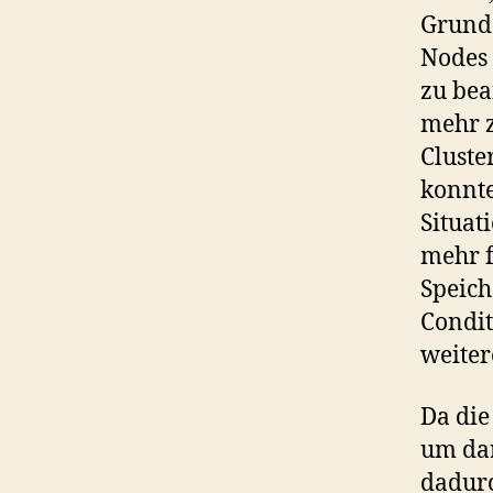
Grund 
Nodes 
zu bea
mehr z
Cluste
konnte
Situat
mehr f
Speich
Condit
weiter
Da die
um dar
dadurc