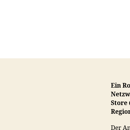
Ein Ro
Netzw
Store 
Regio
Der Am