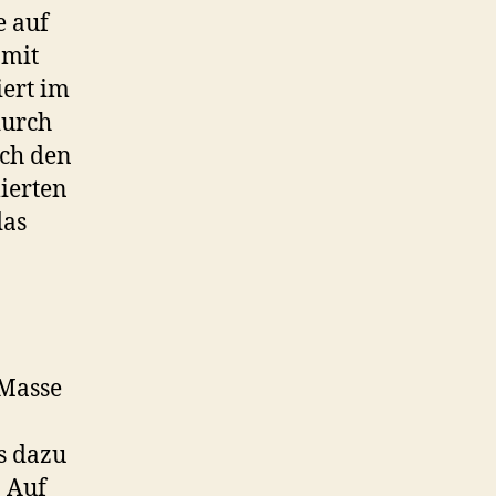
e auf
amit
iert im
durch
rch den
ierten
das
 Masse
s dazu
. Auf