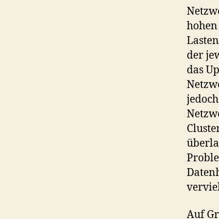
Netzwe
hohen 
Lasten
der je
das U
Netzwe
jedoch
Netzwe
Cluste
überla
Proble
Datenh
vervie
Auf Gr