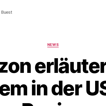
e Buest
Categories
NEWS
on erläuter
em in der U