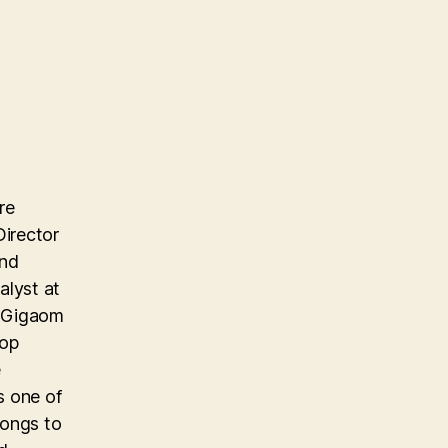
re
Director
and
alyst at
e Gigaom
top
e
s one of
longs to