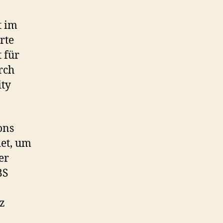
t im
rte
 für
rch
ity
ons
det, um
er
BS
z