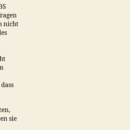
BS
fragen
 nicht
des
ht
em
 dass
zen,
en sie