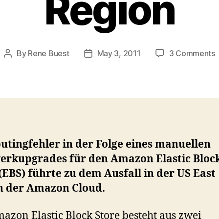
Region
By
Rene Buest
May 3, 2011
3 Comments
Post
Post
author
date
e
d
P
i
d
utingfehler in der Folge eines manuellen
E
erkupgrades für den Amazon Elastic Bloc
R
(EBS) führte zu dem Ausfall in der US East
n der Amazon Cloud.
azon Elastic Block Store besteht aus zwei