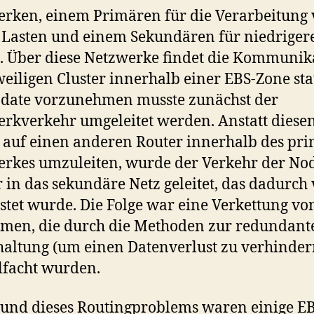
rken, einem Primären für die Verarbeitung
Lasten und einem Sekundären für niedriger
. Über diese Netzwerke findet die Kommunik
weiligen Cluster innerhalb einer EBS-Zone sta
pdate vorzunehmen musste zunächst der
rkverkehr umgeleitet werden. Anstatt diese
 auf einen anderen Router innerhalb des pr
rkes umzuleiten, wurde der Verkehr der Nod
r in das sekundäre Netz geleitet, das dadurch 
stet wurde. Die Folge war eine Verkettung vo
men, die durch die Methoden zur redundant
altung (um einen Datenverlust zu verhinder
lfacht wurden.
und dieses Routingproblems waren einige E