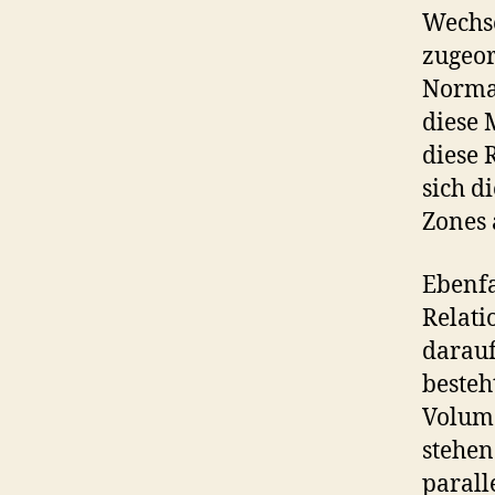
Wechse
zugeor
Normal
diese 
diese 
sich d
Zones 
Ebenfa
Relati
darauf
besteh
Volume
stehen
parall