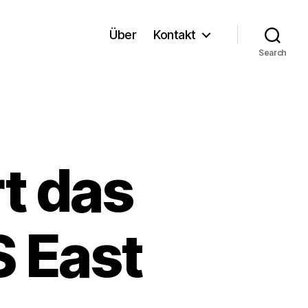
Über
Kontakt
Search
t das
S East