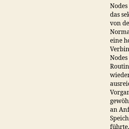
Nodes 
das se
von de
Normal
eine h
Verbin
Nodes 
Routi
wieder
ausrei
Vorgan
gewöhn
an Anf
Speich
führte