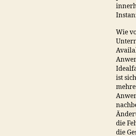
innerh
Instan
Wie vo
Untern
Availa
Anwen
Idealf
ist si
mehrer
Anwend
nachbe
Änderu
die Fe
die Ge