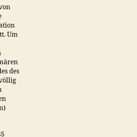
 von
e
ation
tt. Um
n
imären
es des
völlig
n
en
n)
BS