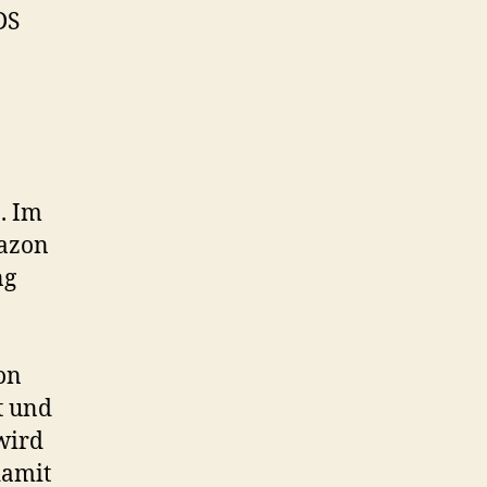
DS
. Im
mazon
ng
on
t und
wird
damit