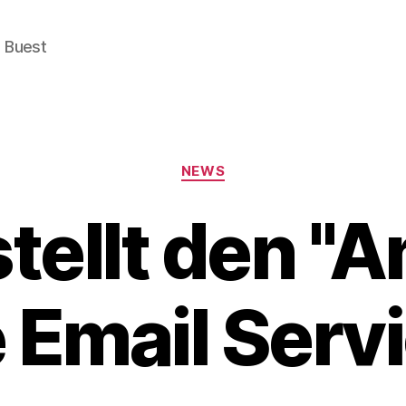
e Buest
Categories
NEWS
tellt den "
 Email Servi