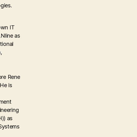
gies.
own IT
Nline as
tional
,
ore Rene
He is
ement
ineering
)) as
 Systems