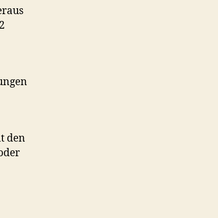
eraus
2
lungen
t den
oder