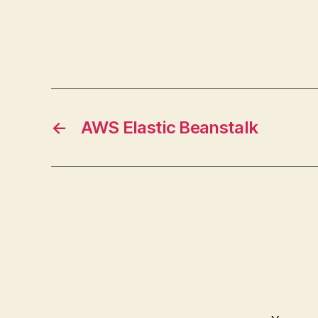
←
AWS Elastic Beanstalk