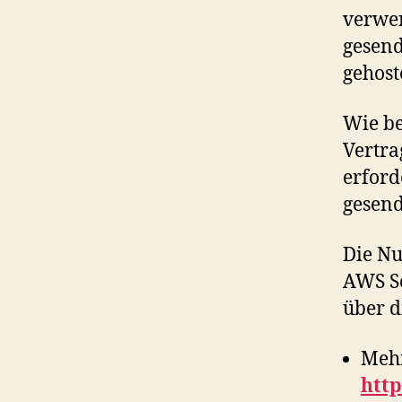
verwe
gesend
gehost
Wie be
Vertra
erford
gesend
Die N
AWS So
über d
Mehr
http