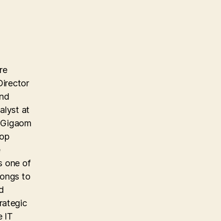
re
Director
and
alyst at
e Gigaom
top
e
s one of
longs to
d
rategic
e IT