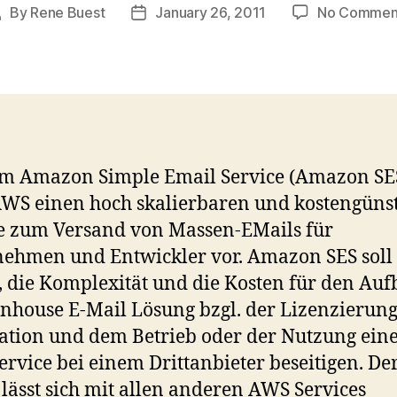
By
Rene Buest
January 26, 2011
No Commen
Post
Post
uthor
date
em Amazon Simple Email Service (Amazon SE
 AWS einen hoch skalierbaren und kostengüns
e zum Versand von Massen-EMails für
ehmen und Entwickler vor. Amazon SES soll
, die Komplexität und die Kosten für den Au
Inhouse E-Mail Lösung bzgl. der Lizenzierung
lation und dem Betrieb oder der Nutzung eine
ervice bei einem Drittanbieter beseitigen. De
 lässt sich mit allen anderen AWS Services