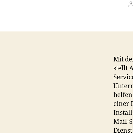
a
Mit d
stellt
Servic
Untern
helfen
einer 
Instal
Mail-S
Dienst