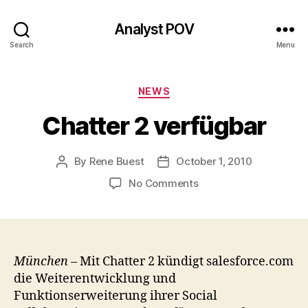
Analyst POV
Search
Menu
Categories
NEWS
Chatter 2 verfügbar
By
Rene Buest
October 1, 2010
Post
Post
author
date
on
No Comments
Chatter
2
verfügbar
München
– Mit Chatter 2 kündigt salesforce.com
die Weiterentwicklung und
Funktionserweiterung ihrer Social