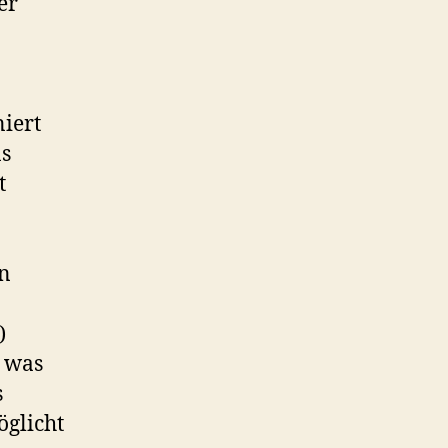
er
iert
ns
t
n
)
, was
s
öglicht