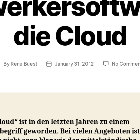
erkersoftwa
die Cloud
By
Rene Buest
January 31, 2012
No Commen
Post
Post
uthor
date
loud“ ist in den letzten Jahren zu einem
egriff geworden. Bei vielen Angeboten ist