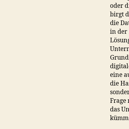
oder d
birgt 
die Da
in der
Lösung
Unter
Grunds
digita
eine a
die Ha
sonder
Frage 
das Un
kümme