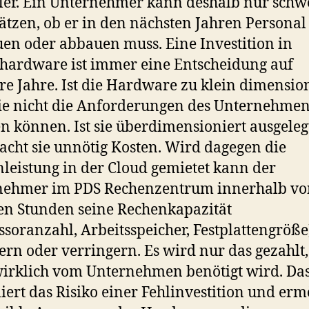
ler. Ein Unternehmer kann deshalb nur schw
ätzen, ob er in den nächsten Jahren Personal
en oder abbauen muss. Eine Investition in
hardware ist immer eine Entscheidung auf
e Jahre. Ist die Hardware zu klein dimension
ie nicht die Anforderungen des Unternehme
en können. Ist sie überdimensioniert ausgeleg
acht sie unnötig Kosten. Wird dagegen die
leistung in der Cloud gemietet kann der
nehmer im PDS Rechenzentrum innerhalb vo
n Stunden seine Rechenkapazität
ssoranzahl, Arbeitsspeicher, Festplattengröße
ern oder verringern. Es wird nur das gezahlt
irklich vom Unternehmen benötigt wird. Da
ert das Risiko einer Fehlinvestition und erm