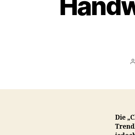
Handw
a
Die „C
Trendb