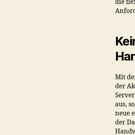
die fl
Anfor
Kei
Ha
Mit de
der Ak
Server
aus, s
neue e
der Da
Handw