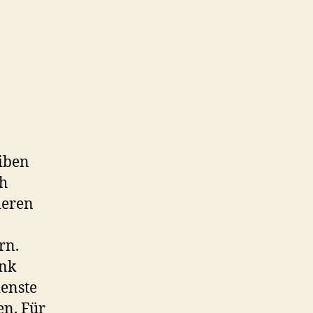
iben
ch
ieren
rn.
ank
ienste
en. Für