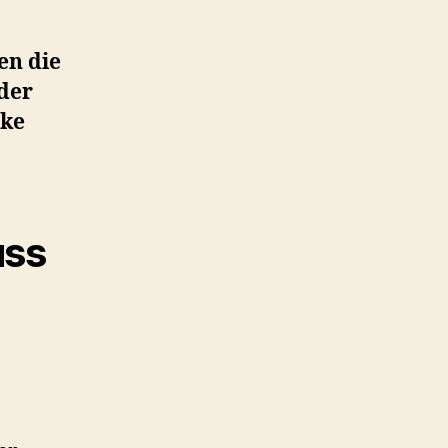
en die
 der
lke
uss