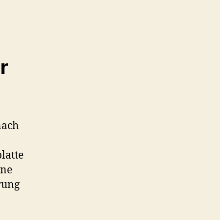
r
nach
latte
ine
rung