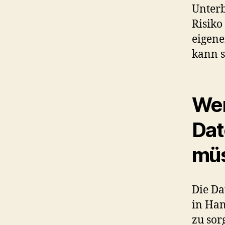
Unterb
Risiko
eigene
kann s
Wer
Dat
mü
Die Da
in Han
zu sor