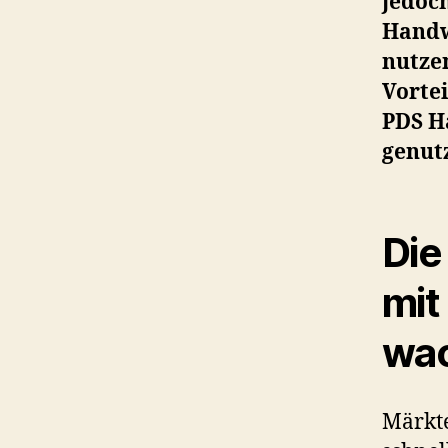
jedoch
Handw
nutze
Vortei
PDS H
genut
Die
mit
wa
Märkte