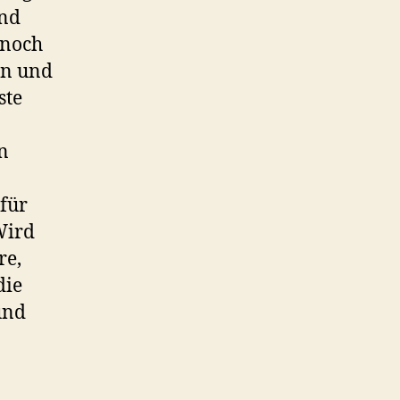
und
 noch
en und
ste
n
für
Wird
re,
die
und