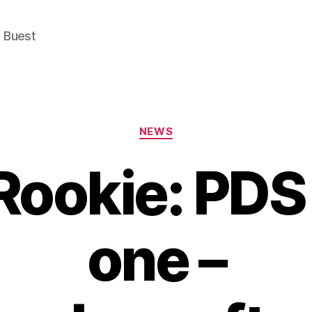
e Buest
Categories
NEWS
Rookie: PDS 
one –