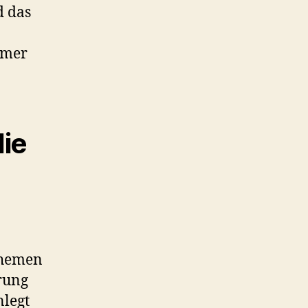
d das
hmer
ie
Themen
rung
nlegt