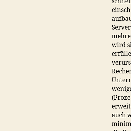
schnel
einsch
aufbau
Server
mehrer
wird s
erfüll
verurs
Rechen
Unter
wenige
(Proze
erweit
auch w
minimi