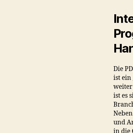
Int
Pro
Han
Die PD
ist ei
weiter
ist es
Branch
Neben 
und Ar
in die