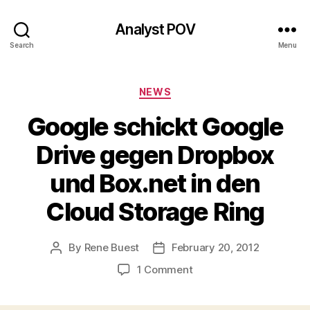
Analyst POV
Search
Menu
Categories
NEWS
Google schickt Google
Drive gegen Dropbox
und Box.net in den
Cloud Storage Ring
By
Rene Buest
February 20, 2012
Post
Post
author
date
on
1 Comment
Google
schickt