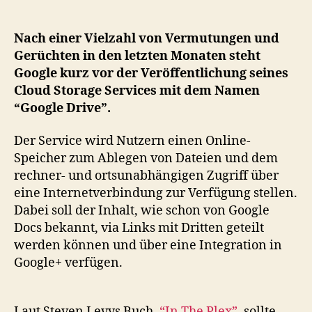
Google
Drive
gegen
Nach einer Vielzahl von Vermutungen und
Dropbox
Gerüchten in den letzten Monaten steht
und
Google kurz vor der Veröffentlichung seines
Box.net
Cloud Storage Services mit dem Namen
in
“Google Drive”.
den
Cloud
Der Service wird Nutzern einen Online-
Storage
Speicher zum Ablegen von Dateien und dem
Ring
rechner- und ortsunabhängigen Zugriff über
eine Internetverbindung zur Verfügung stellen.
Dabei soll der Inhalt, wie schon von Google
Docs bekannt, via Links mit Dritten geteilt
werden können und über eine Integration in
Google+ verfügen.
Laut Steven Levys Buch,
“In The Plex”
, sollte