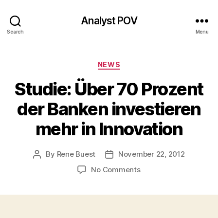
Analyst POV
Search
Menu
Categories
NEWS
Studie: Über 70 Prozent
der Banken investieren
mehr in Innovation
By
Rene Buest
November 22, 2012
Post
Post
author
date
on
No Comments
Studie:
Über
70
Prozent