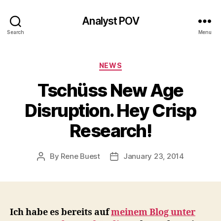
Analyst POV
Search
Menu
Categories
NEWS
Tschüss New Age
Disruption. Hey Crisp
Research!
By
Rene Buest
January 23, 2014
Post
Post
author
date
Ich habe es bereits auf
meinem Blog unter