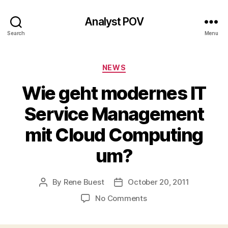
Analyst POV
Search
Menu
Categories
NEWS
Wie geht modernes IT
Service Management
mit Cloud Computing
um?
By
Rene Buest
October 20, 2011
Post
Post
author
date
on
No Comments
Wie
geht