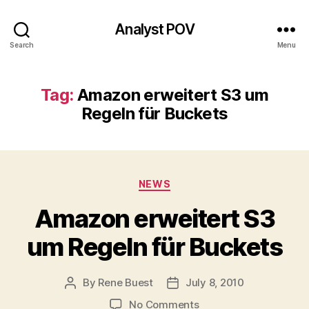
Analyst POV
Search
Menu
Tag:
Amazon erweitert S3 um
Regeln für Buckets
Categories
NEWS
Amazon erweitert S3
um Regeln für Buckets
By
Rene Buest
July 8, 2010
Post
Post
author
date
on
No Comments