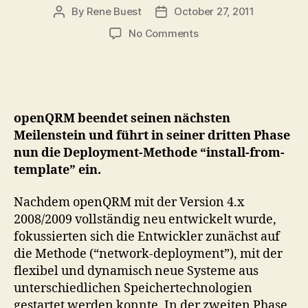
By
Rene Buest
October 27, 2011
Post
Post
author
date
on
No Comments
openQRM
bringt
Clonezilla,
Cobbler,
FAI,
openQRM beendet seinen nächsten
LinuxCOE
Meilenstein und führt in seiner dritten Phase
und
nun die Deployment-Methode “install-from-
Opsi
template” ein.
in
die
Cloud
Nachdem openQRM mit der Version 4.x
2008/2009 vollständig neu entwickelt wurde,
fokussierten sich die Entwickler zunächst auf
die Methode (“network-deployment”), mit der
flexibel und dynamisch neue Systeme aus
unterschiedlichen Speichertechnologien
gestartet werden konnte. In der zweiten Phase