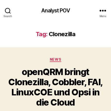
Analyst POV
Search
Menu
Tag:
Clonezilla
Categories
NEWS
openQRM bringt
Clonezilla, Cobbler, FAI,
LinuxCOE und Opsi in
die Cloud