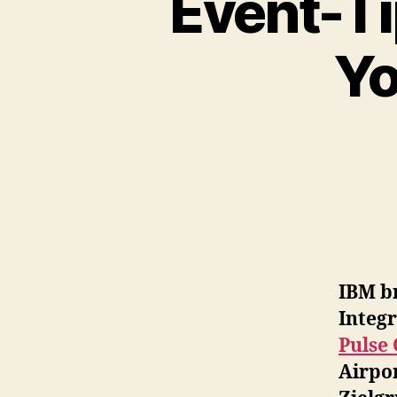
Event-Ti
Yo
IBM b
Integ
Pulse
Airpo