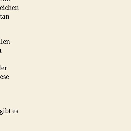
reichen
etan
llen
u
ler
iese
gibt es