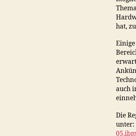
Thema 
Hardwa
hat, z
Einige
Berei
erwart
Ankünd
Techno
auch i
einne
Die Re
unter:
05.ibm