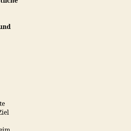
tliche
 und
te
iel
beim