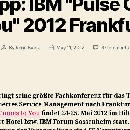
pp: IBM "Pulse
u" 2012 Frankf
By
Rene Buest
May 11, 2012
8 Comments
Post
Post
author
date
ringt seine größte Fachkonferenz für das
riertes Service Management nach Frankfur
 Comes to You
findet 24-25. Mai 2012 im Hil
rt Hotel bzw. IBM Forum Sossenheim statt.