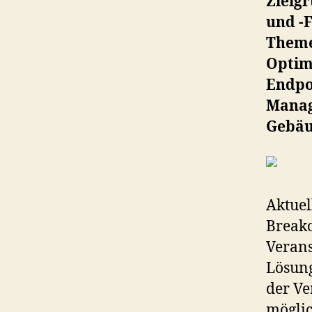
Zielg
und -F
Theme
Optim
Endpo
Manag
Gebä
Aktuel
Breako
Verans
Lösung
der Ve
möglic