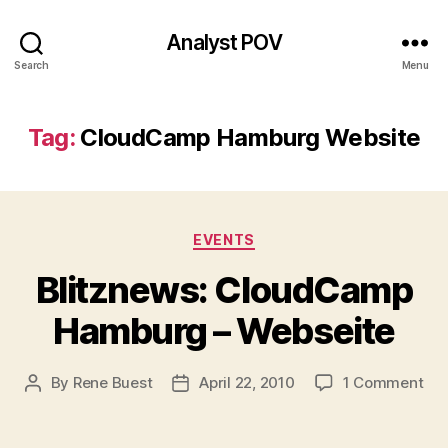
Analyst POV
Search
Menu
Tag:
CloudCamp Hamburg Website
Categories
EVENTS
Blitznews: CloudCamp
Hamburg – Webseite
on
By
Rene Buest
April 22, 2010
1 Comment
Post
Post
Bli
author
date
Cl
Ha