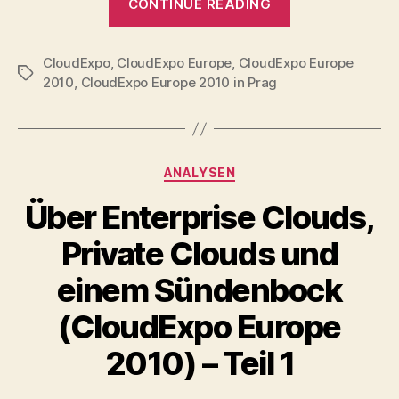
CONTINUE READING
Enterprise
Clouds,
CloudExpo
,
CloudExpo Europe
,
CloudExpo Europe
Private
Tags
2010
,
CloudExpo Europe 2010 in Prag
Clouds
und
einem
Sündenbock
Categories
ANALYSEN
(CloudExpo
Über Enterprise Clouds,
Europe
2010)
Private Clouds und
–
einem Sündenbock
Teil
2”
(CloudExpo Europe
2010) – Teil 1