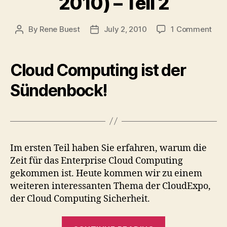
2010) – Teil 2
on
By
Rene Buest
July 2, 2010
1 Comment
Post
Post
Übe
author
date
Ente
Clou
Cloud Computing ist der
Priv
Clo
Sündenbock!
und
ein
Sün
(Cl
Eur
Im ersten Teil haben Sie erfahren, warum die
201
Zeit für das Enterprise Cloud Computing
–
gekommen ist. Heute kommen wir zu einem
Teil
2
weiteren interessanten Thema der CloudExpo,
der Cloud Computing Sicherheit.
“Über