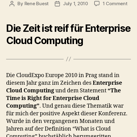
on
By
Rene Buest
July 1, 2010
1 Comment
Post
Post
Übe
author
date
Ente
Clou
Die Zeit ist reif für Enterprise
Priv
Clo
Cloud Computing
und
ein
Sün
(Cl
Eur
Die CloudExpo Europe 2010 in Prag stand in
2010
diesem Jahr ganz im Zeichen des
Enterprise
–
Cloud Computing
und dem Statement
“The
Teil
1
Time is Right for Enterprise Cloud
Computing”
. Und genau diese Thematik war
für mich der positive Aspekt dieser Konferenz.
Wurde in den vergangenen Monaten und
Jahren auf der Definition “What is Cloud
Computing” buchstäblich herumgeritten,