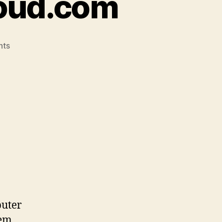
loud.com
on
nts
Cloud
Anbieter:
ICT-
Cloud.com
puter
nem