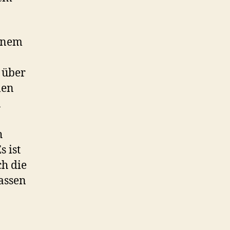
einem
 über
len
n
h
 ist
ch die
assen