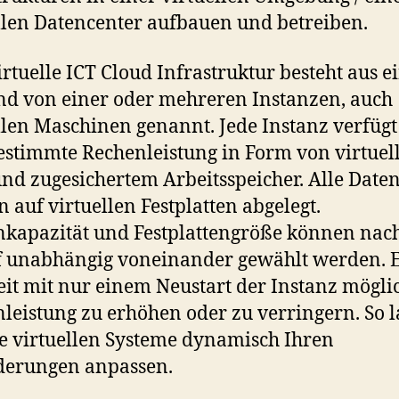
llen Datencenter aufbauen und betreiben.
irtuelle ICT Cloud Infrastruktur besteht aus 
d von einer oder mehreren Instanzen, auch
llen Maschinen genannt. Jede Instanz verfügt
estimmte Rechenleistung in Form von virtuel
nd zugesichertem Arbeitsspeicher. Alle Date
 auf virtuellen Festplatten abgelegt.
kapazität und Festplattengröße können nac
 unabhängig voneinander gewählt werden. Es
eit mit nur einem Neustart der Instanz mögli
leistung zu erhöhen oder zu verringern. So l
ie virtuellen Systeme dynamisch Ihren
derungen anpassen.