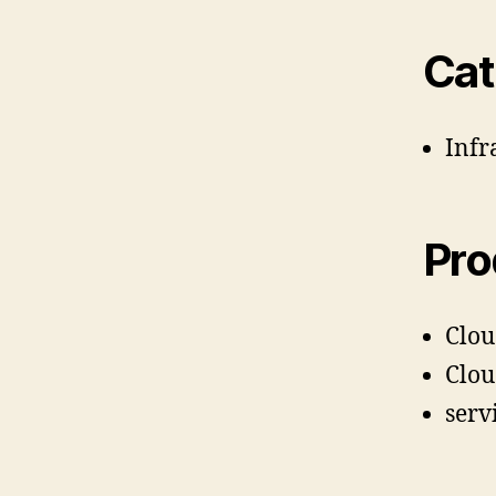
Cat
Infr
Pro
Clou
Clou
ser