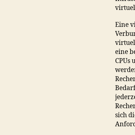
virtue
Eine v
Verbun
virtue
eine b
CPUs u
werden
Rechen
Bedarf
jederz
Rechen
sich d
Anfor