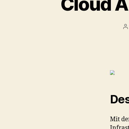
Cloud A
P
a
Des
Mit de
Infras