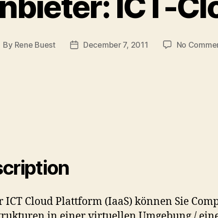
nbieter: ICT-C
By
Rene Buest
December 7, 2011
No Comme
ost
Post
uthor
date
cription
r ICT Cloud Plattform (IaaS) können Sie Com
trukturen in einer virtuellen Umgebung / ei