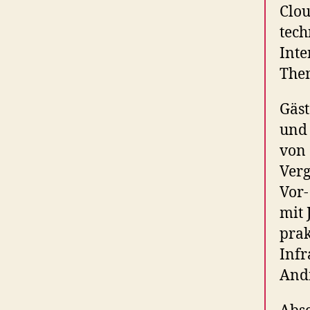
Clou
tech
Inte
The
Gäst
und 
von 
Verg
Vor-
mit 
prak
Infr
Andr