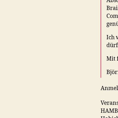
Abs
Brai
Comp
genü
Ich 
dürf
Mit 
Björ
Anmel
Verans
HAMBU