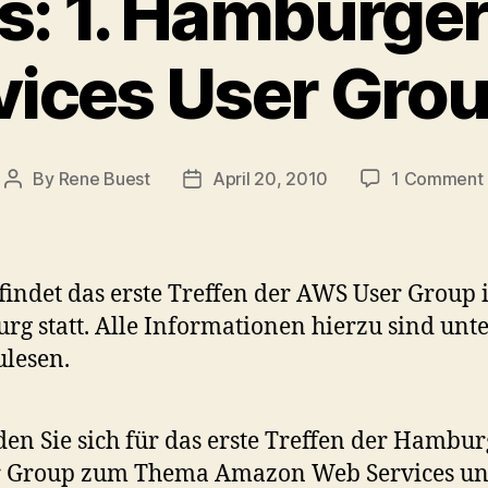
s: 1. Hamburg
ices User Grou
By
Rene Buest
April 20, 2010
1 Comment
Post
Post
author
date
1
findet das erste Treffen der AWS User Group 
g statt. Alle Informationen hierzu sind unt
lesen.
en Sie sich für das erste Treffen der Hambur
r Group zum Thema Amazon Web Services u