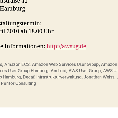
tstraße 41
 Hamburg
taltungstermin:
ril 2010 ab 18.00 Uhr
re Informationen:
http://awsug.de
s
,
Amazon EC2
,
Amazon Web Services User Group
,
Amazon
ices User Group Hamburg
,
Android
,
AWS User Group
,
AWS Us
p Hamburg
,
Decaf
,
Infrastrukturverwaltung
,
Jonathan Weiss
,
,
Peritor Consulting