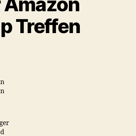
er Amazon
p Treffen
on
Blitznews:
.
Hamburger
Amazon
in
Web
en
Services
User
Group
Treffen
ger
nd