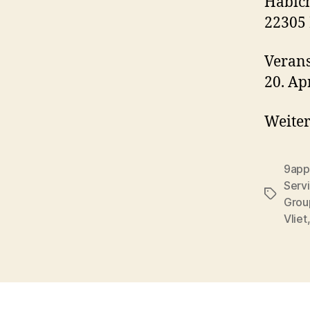
Habich
22305
Verans
20. Ap
Weite
9app
Serv
Tags
Grou
Vliet