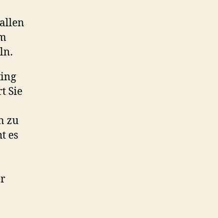
allen
em
ln.
ting
t Sie
n zu
t es
er