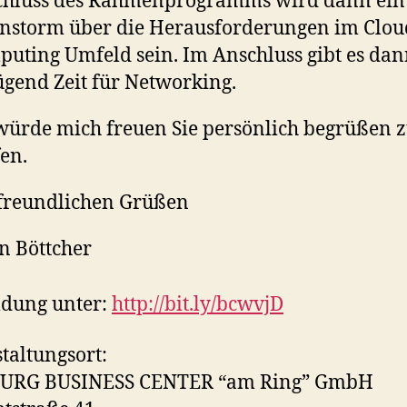
chluss des Rahmenprogramms wird dann ein
nstorm über die Herausforderungen im Clou
uting Umfeld sein. Im Anschluss gibt es da
gend Zeit für Networking.
würde mich freuen Sie persönlich begrüßen 
en.
freundlichen Grüßen
n Böttcher
dung unter:
http://bit.ly/bcwvjD
taltungsort:
RG BUSINESS CENTER “am Ring” GmbH