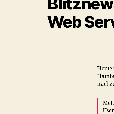
Blitznew
Web Serv
Heute 
Hambur
nachzu
Meld
Use