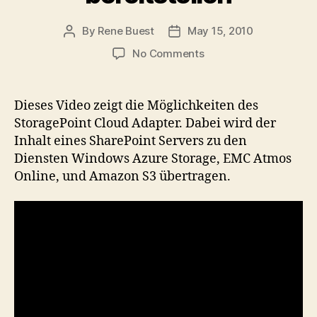
By
Rene Buest
May 15, 2010
Post
Post
author
date
on
No Comments
Video:
SharePoint
Inhalt
Dieses Video zeigt die Möglichkeiten des
in
StoragePoint Cloud Adapter. Dabei wird der
der
Inhalt eines SharePoint Servers zu den
Cloud
Diensten Windows Azure Storage, EMC Atmos
mit
Online, und Amazon S3 übertragen.
StoragePoint
bereitstellen