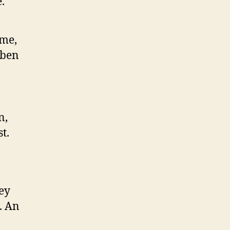
.
ame,
eben
n,
t.
ey
. An