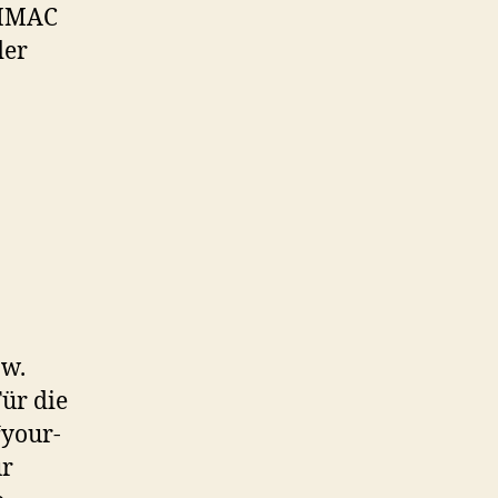
-HMAC
der
zw.
ür die
“your-
r