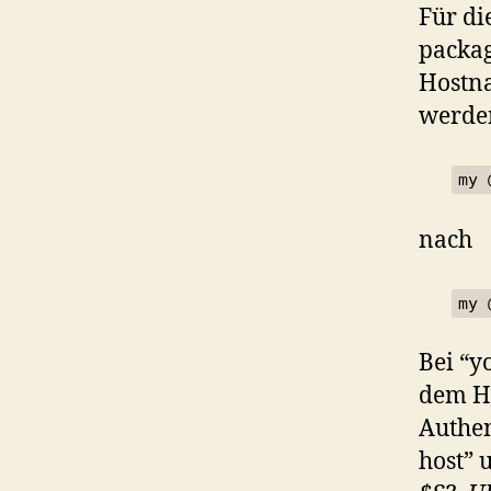
Für di
packag
Hostna
werde
my 
nach
my 
Bei “y
dem Ho
Authen
host” 