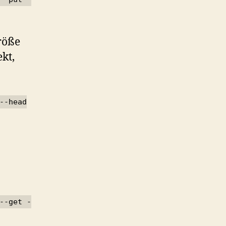
röße
kt,
--head
--get -