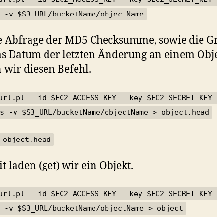
 -v $S3_URL/bucketName/objectName
e Abfrage der MD5 Checksumme, sowie die G
s Datum der letzten Änderung an einem Obje
 wir diesen Befehl.
url.pl --id $EC2_ACCESS_KEY --key $EC2_SECRET_KEY 
s -v $S3_URL/bucketName/objectName > object.head
 object.head
t laden (get) wir ein Objekt.
url.pl --id $EC2_ACCESS_KEY --key $EC2_SECRET_KEY 
 -v $S3_URL/bucketName/objectName > object