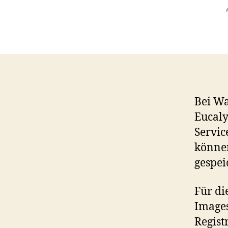
Bei Wa
Eucaly
Servic
können
gespei
Für di
Image
Regist