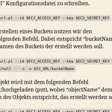
rl” Konfigurationsdatei zu schreiben.
url.pl --id $EC2_ACCESS_KEY --key $EC2_SECRET_KEY
stellen eines Buckets nutzen wir den
lgenden Befehl. Dabei entspricht “bucketNa
men des Buckets der erstellt werden soll.
url.pl --id $EC2_ACCESS_KEY --key $EC2_SECRET_KEY 
/null -- -s -v $S3_URL/bucketName
jekt wird mit dem folgenden Befehl
lt/hochgeladen (put), wobei “objectName” de
des Objekts entspricht, das erstellt werden so
url.pl --id $EC2_ACCESS_KEY --key $EC2_SECRET_KEY