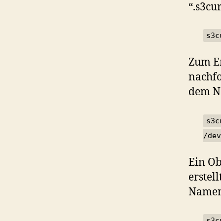
“.s3cu
s3c
Zum Er
nachfo
dem Na
s3c
/dev
Ein Ob
erstel
Namen 
s3c