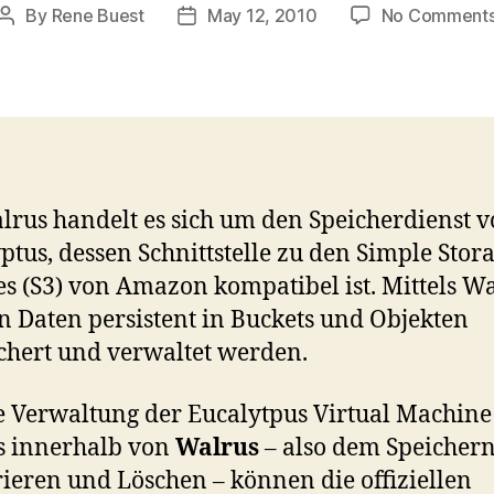
By
Rene Buest
May 12, 2010
No Comment
Post
Post
author
date
lrus handelt es sich um den Speicherdienst 
ptus, dessen Schnittstelle zu den Simple Stor
es (S3) von Amazon kompatibel ist. Mittels W
 Daten persistent in Buckets und Objekten
chert und verwaltet werden.
e Verwaltung der Eucalytpus Virtual Machine
s innerhalb von
Walrus
– also dem Speichern
rieren und Löschen – können die offiziellen