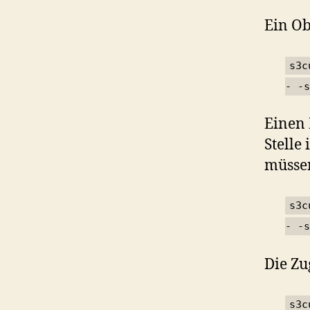
Ein Ob
s3c
- -s
Einen 
Stelle
müssen
s3c
- -s
Die Zu
s3c