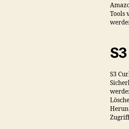
Amazon
Tools 
werde
S3 
S3 Cur
Sicher
werden
Lösche
Herunt
Zugrif