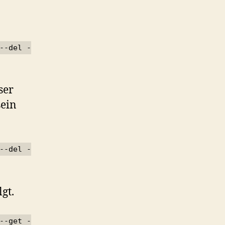
--del -
ser
sein
--del -
gt.
--get -