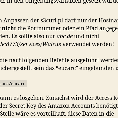
RL
in den Umgebungsvariablen gesetzt wurde
 Anpassen der s3curl.pl darf nur der Hostn
r
nicht
die Portnummer oder ein Pfad angeg
en. Es sollte also nur
abc.de
und nicht
de:8773/services/Walrus
verwendet werden!
die nachfolgenden Befehle ausgeführt werde
 sichergestellt sein das “eucarc” eingebunden is
euca/eucarc
ann es losgehen. Zunächst wird der Access K
der Secret Key des Amazon Accounts benötigt
Stelle wäre es vorteilhaft, diese Daten in die