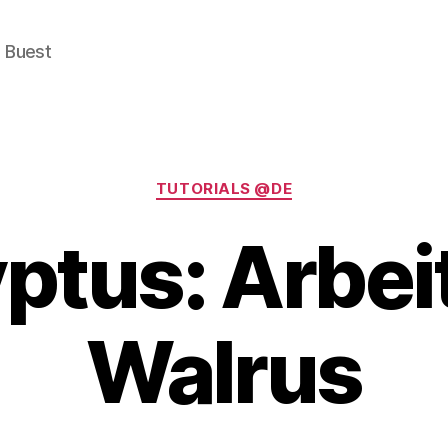
e Buest
Categories
TUTORIALS @DE
ptus: Arbei
Walrus