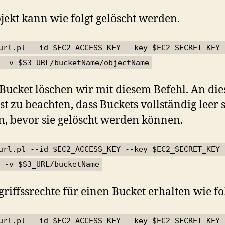
jekt kann wie folgt gelöscht werden.
url.pl --id $EC2_ACCESS_KEY --key $EC2_SECRET_KEY 
 -v $S3_URL/bucketName/objectName
Bucket löschen wir mit diesem Befehl. An die
 ist zu beachten, dass Buckets vollständig leer 
, bevor sie gelöscht werden können.
url.pl --id $EC2_ACCESS_KEY --key $EC2_SECRET_KEY 
 -v $S3_URL/bucketName
griffssrechte für einen Bucket erhalten wie fol
url.pl --id $EC2_ACCESS_KEY --key $EC2_SECRET_KEY 