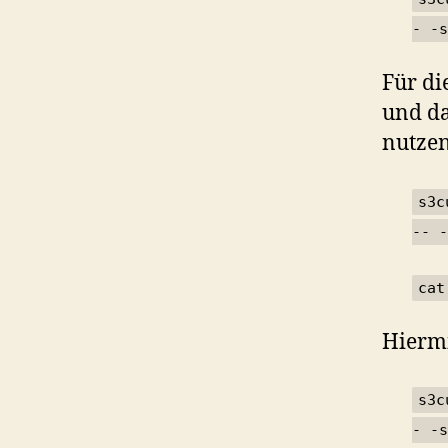
- -s
Für di
und da
nutzen
s3c
-- -
cat
Hiermi
s3c
- -s