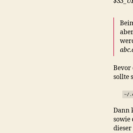
$S3_U
Beim
abe
werd
abc.
Bevor 
sollte
~/.
Dann k
sowie 
dieser 