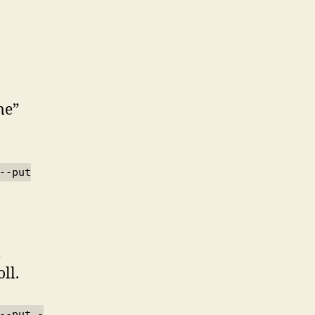
me”
--put
m
ll.
 --put
-