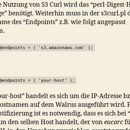
e Nutzung von S3 Curl wird das “perl-Digest
e” benötigt. Weiterhin muss in der s3curl.pl 
me des “Endpoints” z.B. wie folgt angepasst
n.
@endpoints = ( 's3.amazonaws.com' );
@endpoints = ( 'your-host' );
our-host” handelt es sich um die IP-Adresse b
stnamen auf dem Walrus ausgeführt wird. F
tifizierung ist es notwendig, dass es sich bei 
um den selben Host handelt, der von
eucarc
fü