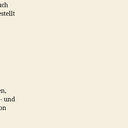
uch
stellt
en,
h- und
von