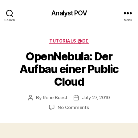
Analyst POV
Search
Menu
Categories
TUTORIALS @DE
OpenNebula: Der
Aufbau einer Public
Cloud
By
Rene Buest
July 27, 2010
Post
Post
author
date
on
No Comments
OpenNebula:
Der
Aufbau
einer