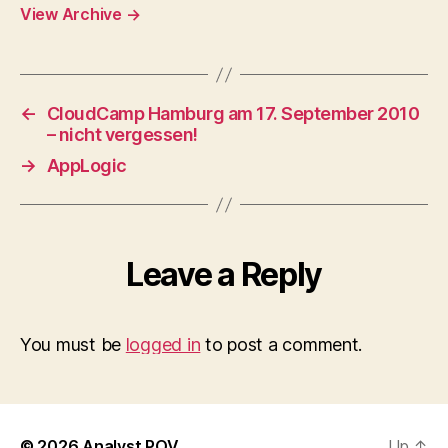
View Archive
→
←
CloudCamp Hamburg am 17. September 2010
– nicht vergessen!
→
AppLogic
Leave a Reply
You must be
logged in
to post a comment.
© 2026
Analyst POV
Up
↑