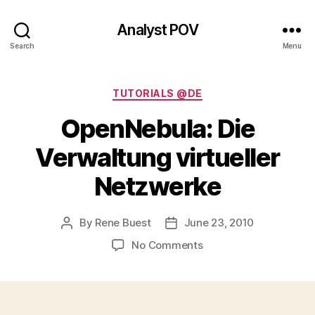
Analyst POV
Search
Menu
Categories
TUTORIALS @DE
OpenNebula: Die
Verwaltung virtueller
Netzwerke
By
Rene Buest
June 23, 2010
Post
Post
author
date
on
No Comments
OpenNebula:
Die
Verwaltung
virtueller