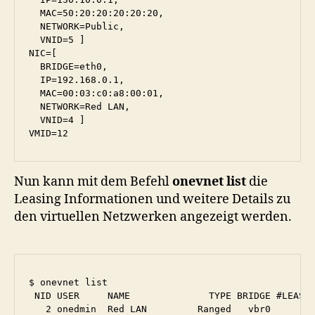
  MAC=50:20:20:20:20:20,

  NETWORK=Public,

  VNID=5 ]

NIC=[

  BRIDGE=eth0,

  IP=192.168.0.1,

  MAC=00:03:c0:a8:00:01,

  NETWORK=Red LAN,

  VNID=4 ]

Nun kann mit dem Befehl
onevnet list
die
Leasing Informationen und weitere Details zu
den virtuellen Netzwerken angezeigt werden.
$ onevnet list

 NID USER     NAME              TYPE BRIDGE #LEASES
   2 onedmin  Red LAN         Ranged   vbr0       1