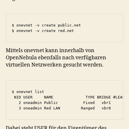
$ onevnet -v create public.net

Mittels onevnet kann innerhalb von
OpenNebula ebenfalls nach verfügbaren
virtuellen Netzwerken gesucht werden.
$ onevnet list

 NID USER     NAME              TYPE BRIDGE #LEASES
   2 oneadmin Public           Fixed   vbr1       0
Dabei steht USER für den Eigentümer des