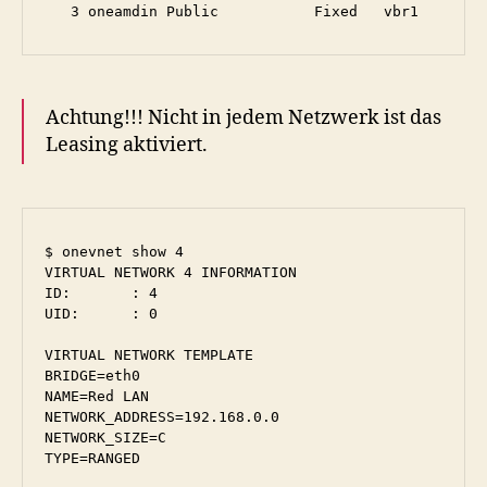
Achtung!!! Nicht in jedem Netzwerk ist das
Leasing aktiviert.
$ onevnet show 4

VIRTUAL NETWORK 4 INFORMATION

ID:       : 4

UID:      : 0

VIRTUAL NETWORK TEMPLATE

BRIDGE=eth0

NAME=Red LAN

NETWORK_ADDRESS=192.168.0.0

NETWORK_SIZE=C

TYPE=RANGED
