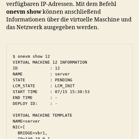
verfügbaren IP-Adressen. Mit dem Befehl
onevm show
können anschließend
Informationen über die virtuelle Maschine und
das Netzwerk ausgegeben werden.
$ onevm show 12

VIRTUAL MACHINE 12 INFORMATION

ID             : 12

NAME           : server

STATE          : PENDING

LCM_STATE      : LCM_INIT

START TIME     : 07/15 15:30:53

END TIME       : -

DEPLOY ID:     : -

VIRTUAL MACHINE TEMPLATE

NAME=server

NIC=[

  BRIDGE=vbr1,

  IP=130.10.0.1,
