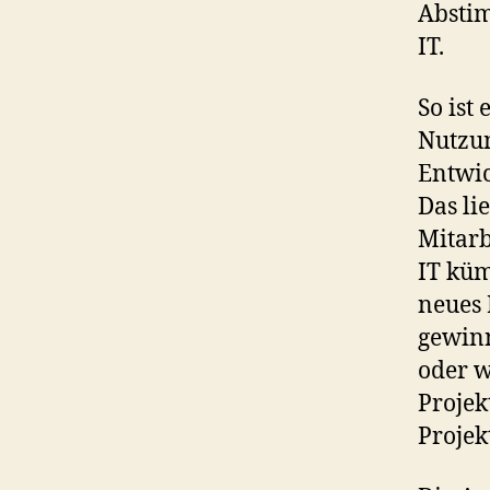
Absti
IT.
So ist
Nutzun
Entwic
Das li
Mitarb
IT küm
neues 
gewinn
oder w
Projek
Projek