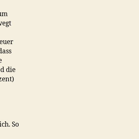
zum
wegt
euer
dass
e
nd die
zent)
ich. So