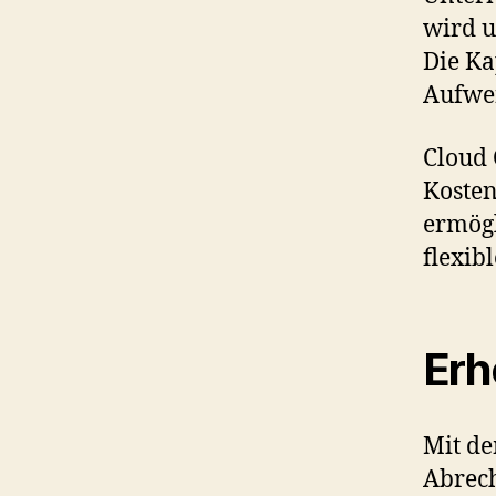
wird u
Die Ka
Aufwen
Cloud 
Kosten
ermög
flexib
Erh
Mit de
Abrech