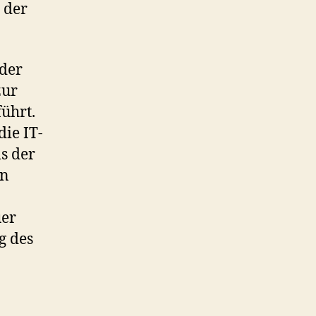
 der
 der
zur
ührt.
die IT-
s der
in
uer
g des