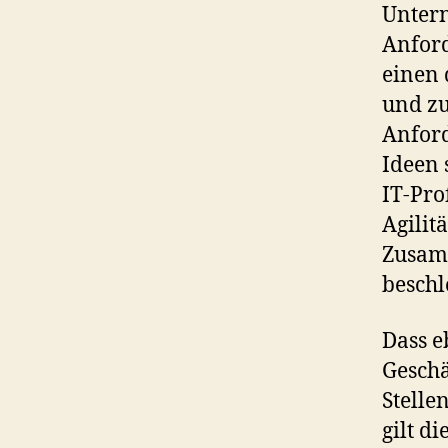
Untern
Anford
einen 
und zu
Anford
Ideen 
IT-Pro
Agilit
Zusamm
beschl
Dass e
Geschä
Stelle
gilt d