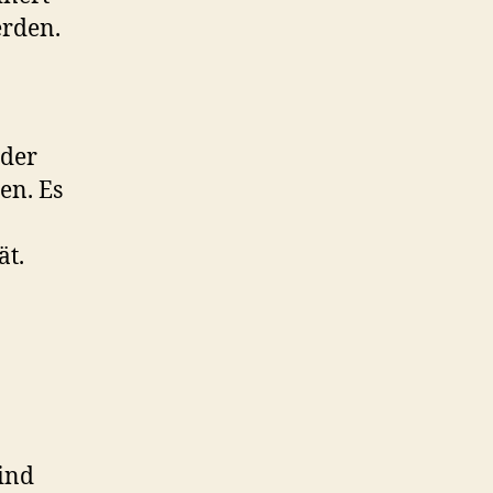
erden.
 der
en. Es
ät.
ind