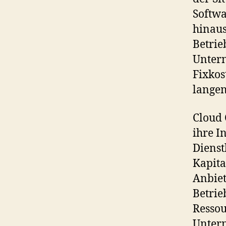
Softwa
hinaus
Betrie
Unter
Fixkos
langen
Cloud 
ihre I
Dienst
Kapit
Anbiet
Betrie
Ressou
Untern