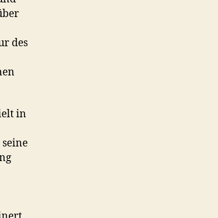
über
ur des
inen
elt in
 seine
ing
inert