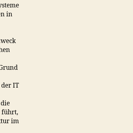
ysteme
n in
zweck
ehen
 Grund
 der IT
 die
 führt,
ktur im