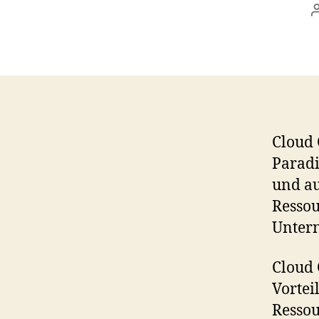
Cloud 
Paradi
und au
Ressou
Untern
Cloud 
Vortei
Ressou