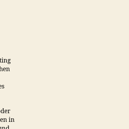
ting
ehen
es
oder
en in
 und