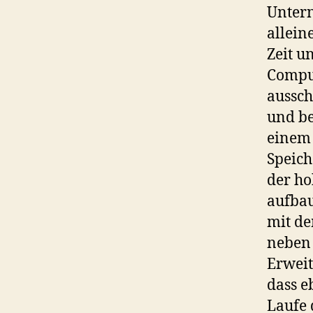
Untern
allein
Zeit u
Comput
aussch
und be
einem
Speich
der ho
aufbau
mit de
neben 
Erweit
dass e
Laufe 