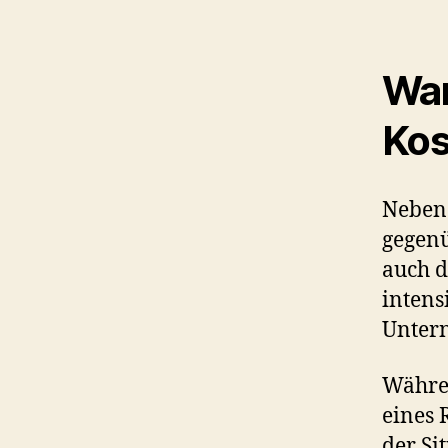
Wan
Kos
Neben 
gegenü
auch d
intens
Untern
Währen
eines 
der Si