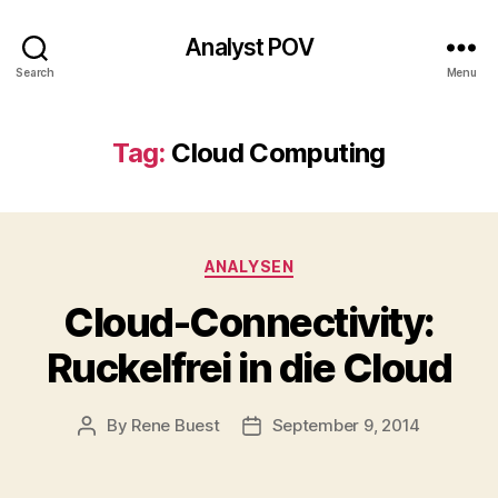
Analyst POV
Search
Menu
Tag:
Cloud Computing
Categories
ANALYSEN
Cloud-Connectivity:
Ruckelfrei in die Cloud
By
Rene Buest
September 9, 2014
Post
Post
author
date