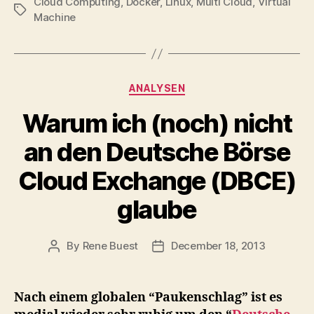
Cloud Computing
,
Docker
,
Linux
,
Multi Cloud
Deployments
,
Virtual
Tags
Machine
werden
Realität”
Categories
ANALYSEN
Warum ich (noch) nicht
an den Deutsche Börse
Cloud Exchange (DBCE)
glaube
By
Rene Buest
December 18, 2013
Post
Post
author
date
Nach einem globalen “Paukenschlag” ist es