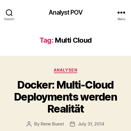
Analyst POV
Search
Menu
Tag:
Multi Cloud
Categories
ANALYSEN
Docker: Multi-Cloud
Deployments werden
Realität
By
Rene Buest
July 31, 2014
Post
Post
author
date