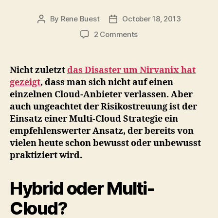
By
Rene Buest
October 18, 2013
Post
Post
author
date
on
2 Comments
Wir
leben
bereits
Nicht zuletzt
das Disaster um Nirvanix hat
in
gezeigt
, dass man sich nicht auf einen
einer
einzelnen Cloud-Anbieter verlassen. Aber
Multi-
auch ungeachtet der Risikostreuung ist der
Cloud
Einsatz einer Multi-Cloud Strategie ein
getriebenen
empfehlenswerter Ansatz, der bereits von
Welt
vielen heute schon bewusst oder unbewusst
praktiziert wird.
Hybrid oder Multi-
Cloud?