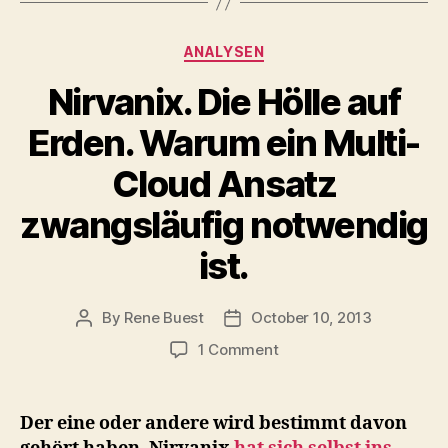
Categories
ANALYSEN
Nirvanix. Die Hölle auf
Erden. Warum ein Multi-
Cloud Ansatz
zwangsläufig notwendig
ist.
By
Rene Buest
October 10, 2013
Post
Post
author
date
on
1 Comment
Nirvanix.
Die
Hölle
Der eine oder andere wird bestimmt davon
auf