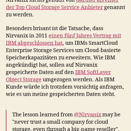
Nirvanix nichts genützt von
Gartner als einer
der Top Cloud Storage Service Anbieter
genannt
zu werden.
Besonders brisant ist die Tatsache, dass
Nirvanix in 2011
einen fünf Jahres Vertrag mit
IBM abgeschlossen hat
, um IBMs SmartCloud
Enterprise Storage Services um Cloud-basierte
Speicherkapazitäten zu erweitern. Wie IBM
angekündigt hat, sollen auf Nirvanix
gespeicherte Daten auf den
IBM SoftLayer
Object Storage
umgezogen werden. Als IBM
Kunde würde ich trotzdem vorsichtig anfragen,
wie es um meine gespeicherten Daten steht.
The lesson learned from
@Nirvanix
may be
"never trust a small company for cloud
storage, even through a big-name reseller".