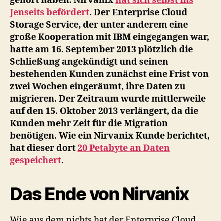
gehört haben. Nirvanix
hat sich selbst ins
Erden.
Jenseits befördert
. Der Enterprise Cloud
Warum
Storage Service, der unter anderem eine
ein
große Kooperation mit IBM eingegangen war,
Multi-
hatte am 16. September 2013 plötzlich die
Cloud
Ansatz
Schließung angekündigt und seinen
zwangsläufig
bestehenden Kunden zunächst eine Frist von
notwendig
zwei Wochen eingeräumt, ihre Daten zu
ist.
migrieren. Der Zeitraum wurde mittlerweile
auf den 15. Oktober 2013 verlängert, da die
Kunden mehr Zeit für die Migration
benötigen. Wie ein Nirvanix Kunde berichtet,
hat dieser dort
20 Petabyte an Daten
gespeichert
.
Das Ende von Nirvanix
Wie aus dem nichts hat der Enterprise Cloud