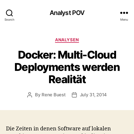
Analyst POV
Search
Menu
Categories
ANALYSEN
Docker: Multi-Cloud
Deployments werden
Realität
By
Rene Buest
July 31, 2014
Post
Post
author
date
Die Zeiten in denen Software auf lokalen