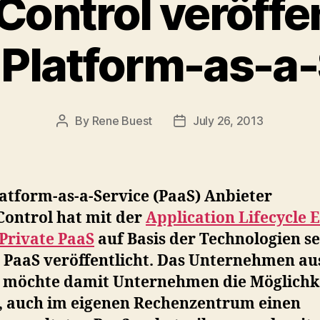
Control veröffen
 Platform-as-a
By
Rene Buest
July 26, 2013
Post
Post
author
date
atform-as-a-Service (PaaS) Anbieter
Control hat mit der
Application Lifecycle 
Private PaaS
auf Basis der Technologien se
c PaaS veröffentlicht. Das Unternehmen au
n möchte damit Unternehmen die Möglichk
, auch im eigenen Rechenzentrum einen