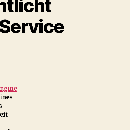
tlicht
-Service
Engine
ines
s
eit