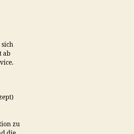
 sich
t ab
vice.
zept)
tion zu
d die