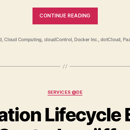
“Public
CONTINUE READING
PaaS
in
Deutschlan
d
,
Cloud Computing
,
cloudControl
,
Docker Inc.
,
dotCloud
,
Pa
Warum
cloudContr
in
die
USA
Categories
zieht”
SERVICES @DE
ation Lifecycle 