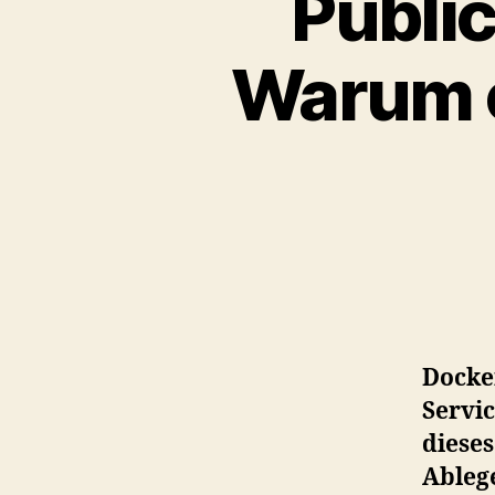
Public
Warum c
Docker
Servi
diese
Ableg