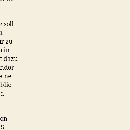
 soll
n
ur zu
h in
zt dazu
endor-
eine
blic
nd
ion
aS