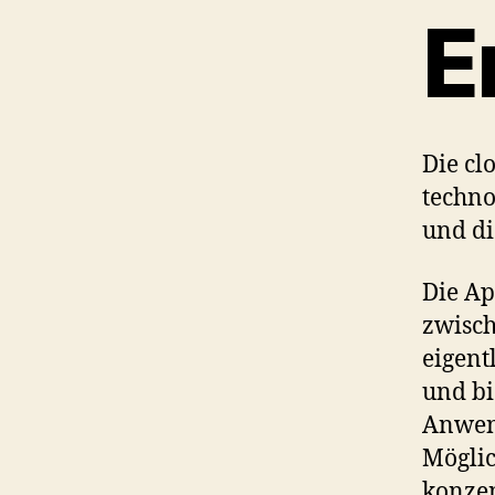
E
Die cl
techno
und di
Die Ap
zwisch
eigent
und bi
Anwend
Möglic
konze