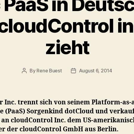
 PaaS in Deuts
loudControl in
zieht
By
Rene Buest
August 6, 2014
Post
Post
author
date
 Inc. trennt sich von seinem Platform-as-
ce (PaaS) Sorgenkind dotCloud und verkau
s an cloudControl Inc. dem US-amerikanis
er der cloudControl GmbH aus Berlin.