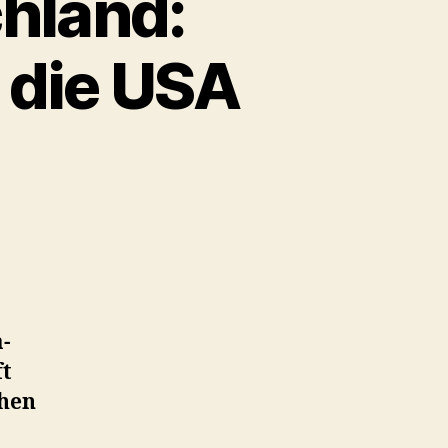
chland:
 die USA
a-
ft
chen