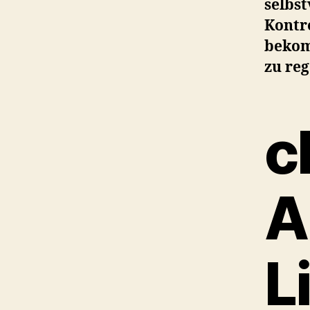
selbs
Kontr
bekom
zu reg
c
A
L