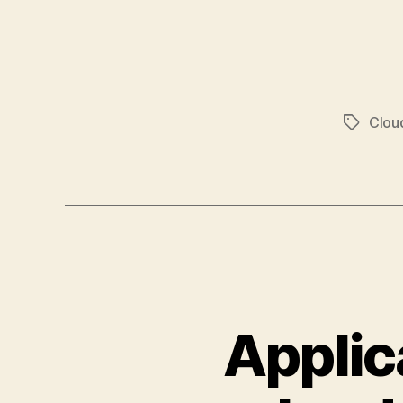
Clou
Tags
Applic