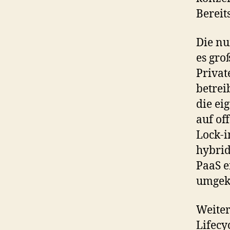
Bereit
Die nu
es gro
Privat
betrei
die ei
auf of
Lock-i
hybrid
PaaS e
umgek
Weiter
Lifecy