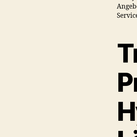
Angeb
Servic
T
P
H