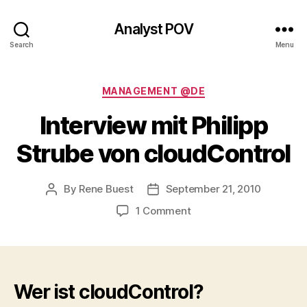
Analyst POV
Search
Menu
Categories
MANAGEMENT @DE
Interview mit Philipp
Strube von cloudControl
By
Rene Buest
September 21, 2010
Post
Post
author
date
on
1 Comment
Interview
mit
Philipp
Strube
von
Wer ist cloudControl?
cloudControl