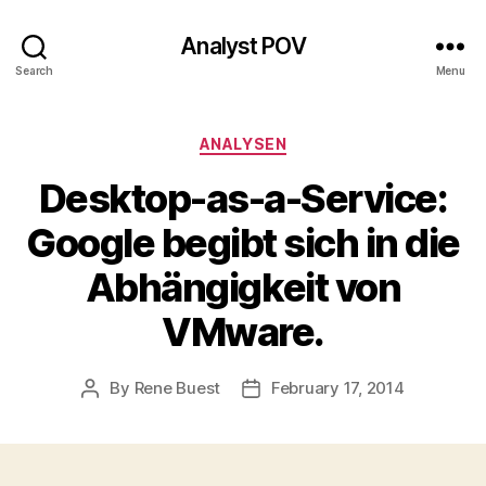
Analyst POV
Search
Menu
Categories
ANALYSEN
Desktop-as-a-Service:
Google begibt sich in die
Abhängigkeit von
VMware.
By
Rene Buest
February 17, 2014
Post
Post
author
date