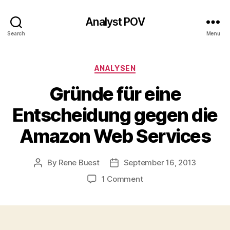
Analyst POV
Search
Menu
Categories
ANALYSEN
Gründe für eine
Entscheidung gegen die
Amazon Web Services
By
Rene Buest
September 16, 2013
Post
Post
author
date
on
1 Comment
Gründe
für
eine
Entscheidung