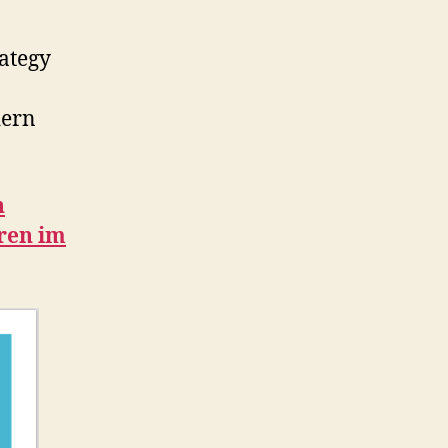
ategy
dern
n
ren im