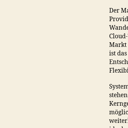
Der Ma
Provid
Wandel
Cloud-
Markt 
ist da
Entsch
Flexib
System
stehen
Kernge
mögli
weiter