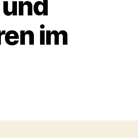
 und
ren im