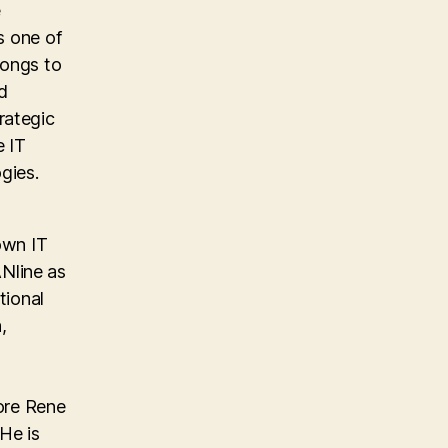
e
s one of
longs to
d
rategic
e IT
gies.
own IT
Nline as
tional
,
ore Rene
He is