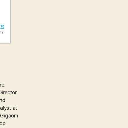
re
Director
and
alyst at
e Gigaom
top