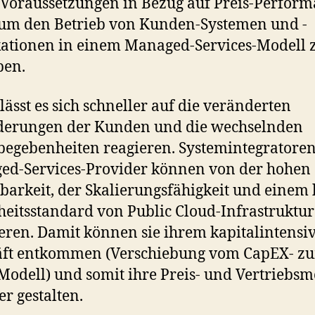
 Voraussetzungen in Bezug auf Preis-Perform
 um den Betrieb von Kunden-Systemen und -
ationen in einem Managed-Services-Modell 
ben.
ässt es sich schneller auf die veränderten
derungen der Kunden und die wechselnden
egebenheiten reagieren. Systemintegratore
d-Services-Provider können von der hohen
gbarkeit, der Skalierungsfähigkeit und einem
heitsstandard von Public Cloud-Infrastruktu
ieren. Damit können sie ihrem kapitalintensi
äft entkommen (Verschiebung vom CapEX- z
odell) und somit ihre Preis- und Vertriebsm
er gestalten.