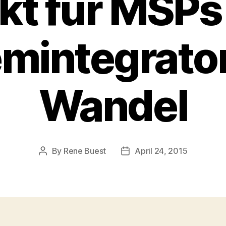
kt für MSPs
mintegrato
Wandel
By
Rene Buest
April 24, 2015
Post
Post
author
date