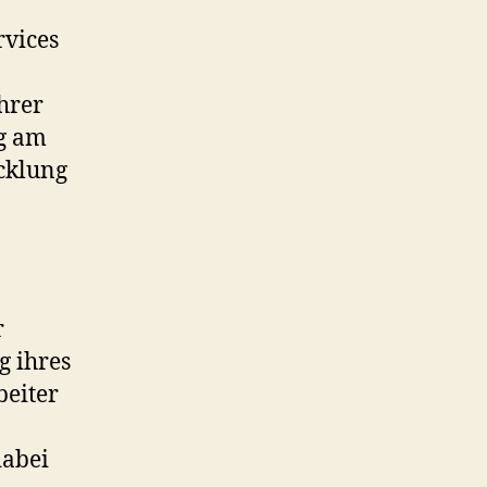
rvices
ihrer
ig am
icklung
r
g ihres
beiter
dabei