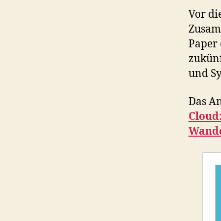
Vor di
Zusamm
Paper 
zukünf
und Sy
Das An
Cloud
Wand