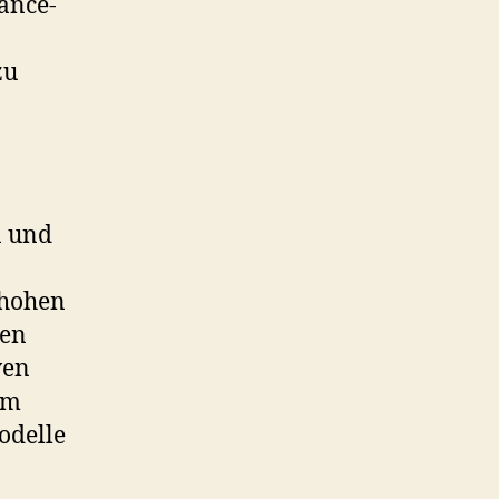
ance-
zu
n und
 hohen
ren
ven
um
odelle