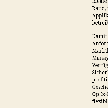
ideale
Ratio,
Applik
betrei
Damit l
Anfor
Marktb
Manage
Verfü
Sicher
profit
Gesch
OpEx-M
flexibl