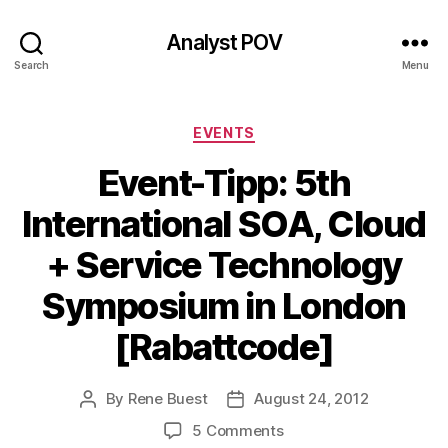
Analyst POV
Search
Menu
Categories
EVENTS
Event-Tipp: 5th
International SOA, Cloud
+ Service Technology
Symposium in London
[Rabattcode]
By
Rene Buest
August 24, 2012
Post
Post
author
date
on
5 Comments