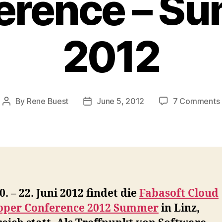
erence – S
2012
By
Rene Buest
June 5, 2012
7 Comments
Post
Post
author
date
. – 22. Juni 2012 findet die
Fabasoft Cloud
oper Conference 2012 Summer
in Linz,