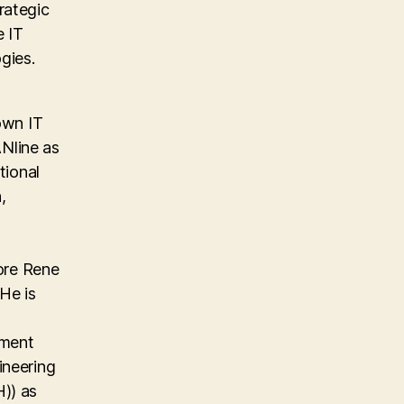
rategic
e IT
gies.
own IT
Nline as
tional
,
ore Rene
He is
ement
ineering
)) as