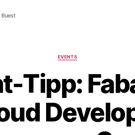
e Buest
Categories
EVENTS
t-Tipp: Fab
oud Develo