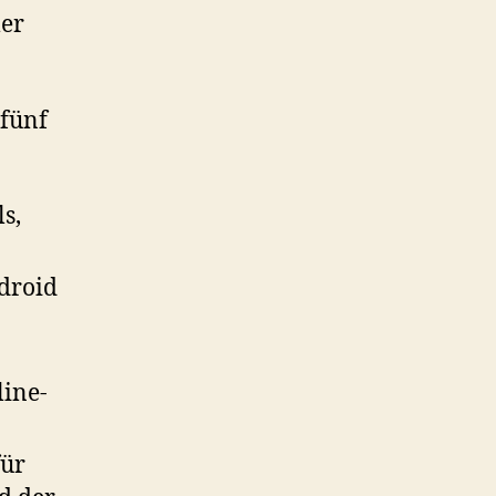
ler
 fünf
s,
ndroid
line-
für