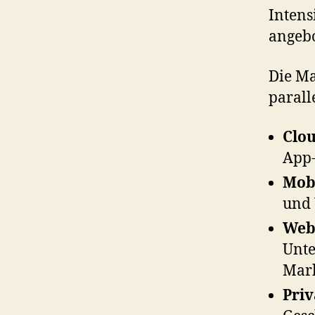
Intens
angebo
Die Ma
parall
Clo
App-
Mob
und 
Web
Unte
Mark
Priv