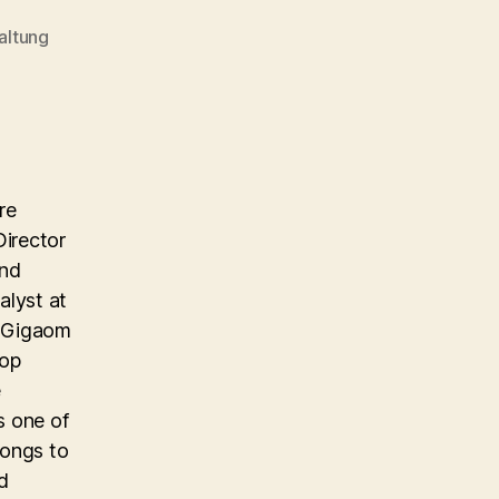
altung
re
Director
and
alyst at
e Gigaom
top
e
s one of
longs to
d