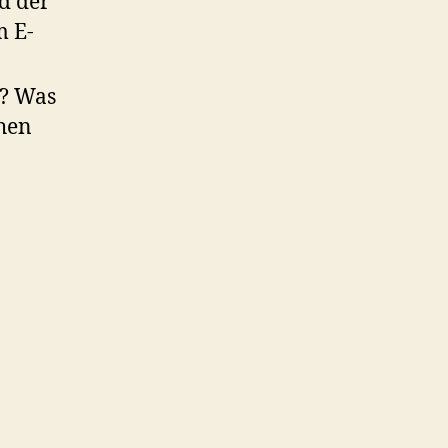
d der
m E-
t? Was
chen