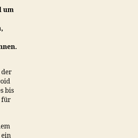
nd um
,
nnen.
 der
roid
s bis
 für
 dem
 ein