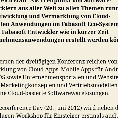
eich statt. Als Treffpunkt von Software-
cklern aus aller Welt zu allen Themen ru
ntwicklung und Vermarktung von Cloud-
rten Anwendungen im Fabasoft Eco-System
 Fabasoft Entwickler wie in kurzer Zeit
nehmensanwendungen erstellt werden kö
emen der dreitägigen Konferenz reichen von
klung von Cloud Apps, Mobile Apps für And
OS sowie Unternehmensportalen und Website
 Marketingkonzepten und Vertriebsmodellen
e Cloud-basierte Softwarewarelösungen.
conference Day (20. Juni 2012) wird neben
agen-Workshop für Einsteiger erstmals auch