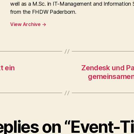
well as a M.Sc. in IT-Management and Information
from the FHDW Paderborn.
View Archive
→
t ein
Zendesk und Pa
gemeinsamen 
eplies on “Event-T