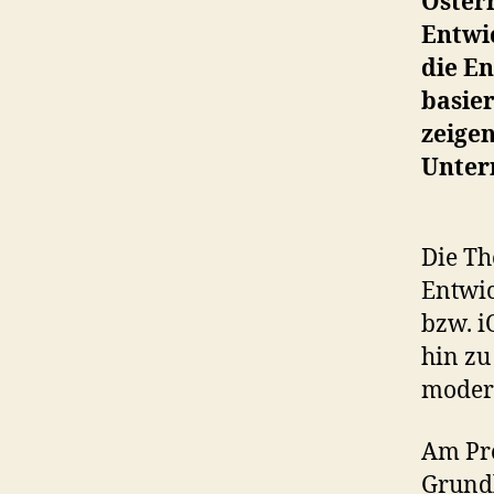
Österr
Entwi
die E
basie
zeigen
Unter
Die Th
Entwic
bzw. i
hin zu
modern
Am Pre
Grundl