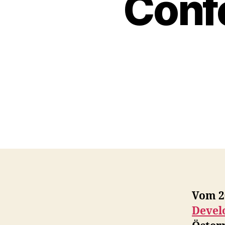
Conf
Vom 20
Devel