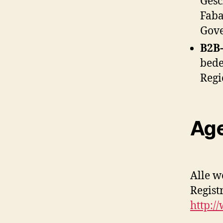
Gesc
Faba
Gov
B2B-
bede
Regi
Ag
Alle w
Regist
http:/