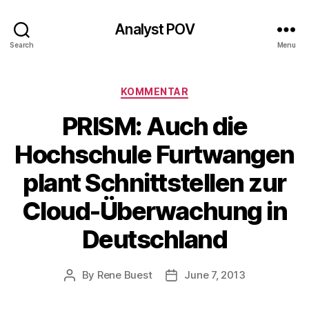
Analyst POV
Search
Menu
Categories
KOMMENTAR
PRISM: Auch die
Hochschule Furtwangen
plant Schnittstellen zur
Cloud-Überwachung in
Deutschland
By
Rene Buest
June 7, 2013
Post
Post
author
date