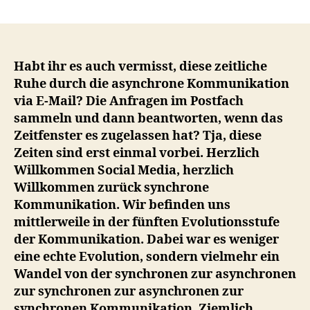
Willkommen
zurück
in
der
Welt
Habt ihr es auch vermisst, diese zeitliche
der
Ruhe durch die asynchrone Kommunikation
synchronen
via E-Mail? Die Anfragen im Postfach
Kommunikation
sammeln und dann beantworten, wenn das
–
Zeitfenster es zugelassen hat? Tja, diese
Social
Zeiten sind erst einmal vorbei. Herzlich
Media
Willkommen Social Media, herzlich
ist
ein
Willkommen zurück synchrone
365/24/7
Kommunikation. Wir befinden uns
Callcenter
mittlerweile in der fünften Evolutionsstufe
der Kommunikation. Dabei war es weniger
eine echte Evolution, sondern vielmehr ein
Wandel von der synchronen zur asynchronen
zur synchronen zur asynchronen zur
synchronen Kommunikation. Ziemlich