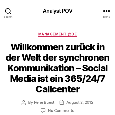
Analyst POV
Search
Menu
Categories
MANAGEMENT @DE
Willkommen zurück in
der Welt der synchronen
Kommunikation – Social
Media ist ein 365/24/7
Callcenter
By
Rene Buest
August 2, 2012
Post
Post
author
date
on
No Comments