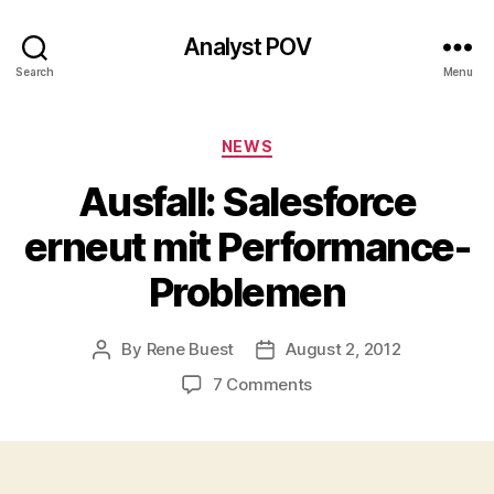
Analyst POV
Search
Menu
Categories
NEWS
Ausfall: Salesforce
erneut mit Performance-
Problemen
By
Rene Buest
August 2, 2012
Post
Post
author
date
on
7 Comments
Ausfall:
Salesforce
erneut
mit