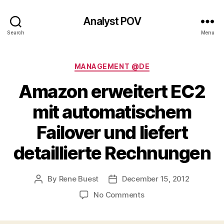
Analyst POV
Search
Menu
Categories
MANAGEMENT @DE
Amazon erweitert EC2
mit automatischem
Failover und liefert
detaillierte Rechnungen
By
Rene Buest
December 15, 2012
Post
Post
author
date
on
No Comments
Amazon
erweitert