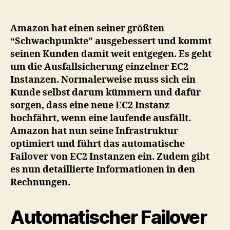
EC2
mit
automatischem
Amazon hat einen seiner größten
Failover
“Schwachpunkte” ausgebessert und kommt
und
seinen Kunden damit weit entgegen. Es geht
liefert
um die Ausfallsicherung einzelner EC2
detaillierte
Instanzen. Normalerweise muss sich ein
Rechnungen
Kunde selbst darum kümmern und dafür
sorgen, dass eine neue EC2 Instanz
hochfährt, wenn eine laufende ausfällt.
Amazon hat nun seine Infrastruktur
optimiert und führt das automatische
Failover von EC2 Instanzen ein. Zudem gibt
es nun detaillierte Informationen in den
Rechnungen.
Automatischer Failover