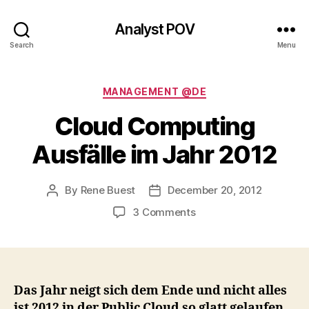
Analyst POV
Search
Menu
Categories
MANAGEMENT @DE
Cloud Computing
Ausfälle im Jahr 2012
By
Rene Buest
December 20, 2012
Post
Post
author
date
on
3 Comments
Cloud
Computing
Ausfälle
im
Jahr
Das Jahr neigt sich dem Ende und nicht alles
2012
ist 2012 in der Public Cloud so glatt gelaufen,