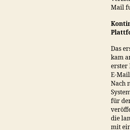
Mail f
Kontin
Platt
Das er
kam am
erster
E-Mail
Nach n
System
für de
veröff
die la
mit ei