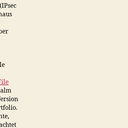
(IPsec
inaus
ber
le
File
Palm
Version
tfolio.
te,
achtet