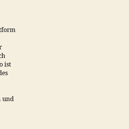
ttform
r
ch
 ist
des
n und