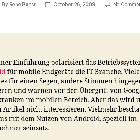
By
Rene Buest
October 26, 2009
No Comme
ost
Post
uthor
date
einer Einführung polarisiert das Betriebssyst
id
für mobile Endgeräte die IT Branche. Viele
 es für einen Segen, andere Stimmen hingege
ieren und warnen vor den Übergriff von Goog
ranken im mobilen Bereich. Aber das wird u
 Artikel nicht interessieren. Vielmehr beschä
ns mit dem Nutzen von Android, speziell im
nehmenseinsatz.