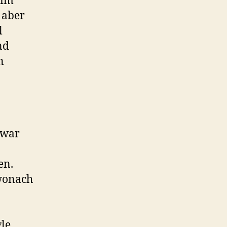
 im
 aber
l
nd
n
 war
en.
 wonach
gle