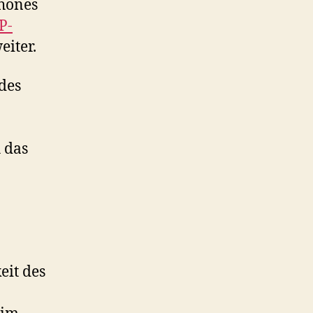
phones
P-
iter.
des
 das
eit des