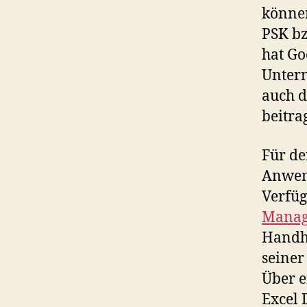
können
PSK bz
hat Go
Untern
auch d
beitra
Für de
Anwend
Verfüg
Manag
Handhe
seiner
Über 
Excel 