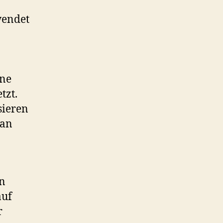
wendet
ine
tzt.
sieren
man
on
auf
r