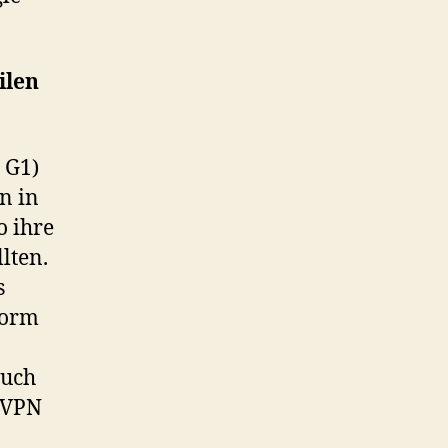
ilen
 G1)
n in
o ihre
lten.
s
form
auch
a VPN