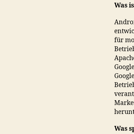
Was i
Androi
entwic
für mo
Betrie
Apache
Google
Google
Betri
verant
Marke
herun
Was s