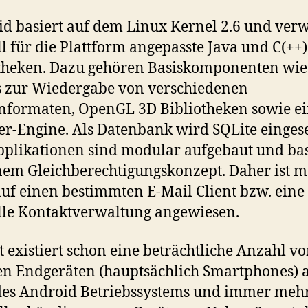
d basiert auf dem Linux Kernel 2.6 und ver
ll für die Plattform angepasste Java und C(++)
theken. Dazu gehören Basiskomponenten wie
 zur Wiedergabe von verschiedenen
formaten, OpenGL 3D Bibliotheken sowie e
r-Engine. Als Datenbank wird SQLite eingese
pplikationen sind modular aufgebaut und ba
nem Gleichberechtigungskonzept. Daher ist 
auf einen bestimmten E-Mail Client bzw. eine
lle Kontaktverwaltung angewiesen.
t existiert schon eine beträchtliche Anzahl v
n Endgeräten (hauptsächlich Smartphones) 
des Android Betriebssystems und immer meh