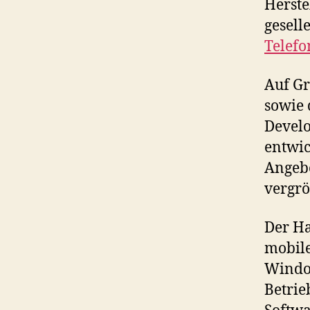
Herste
gesell
Telefo
Auf Gr
sowie 
Devel
entwic
Angeb
vergrö
Der Ha
mobile
Window
Betrie