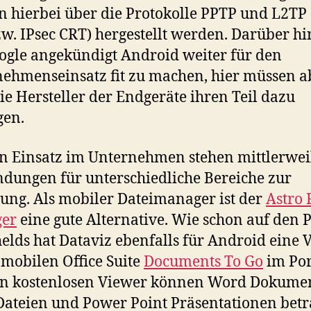
 hierbei über die Protokolle PPTP und L2TP 
w. IPsec CRT) hergestellt werden. Darüber h
ogle angekündigt Android weiter für den
ehmenseinsatz fit zu machen, hier müssen a
ie Hersteller der Endgeräte ihren Teil dazu
gen.
n Einsatz im Unternehmen stehen mittlerwei
ungen für unterschiedliche Bereiche zur
ung. Als mobiler Dateimanager ist der
Astro 
er
eine gute Alternative. Wie schon auf den 
lds hat Dataviz ebenfalls für Android eine 
 mobilen Office Suite
Documents To Go
im Por
en kostenlosen Viewer können Word Dokumen
Dateien und Power Point Präsentationen betr