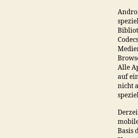
Androi
spezie
Biblio
Codecs
Medien
Browse
Alle A
auf ei
nicht 
spezie
Derzei
mobile
Basis 