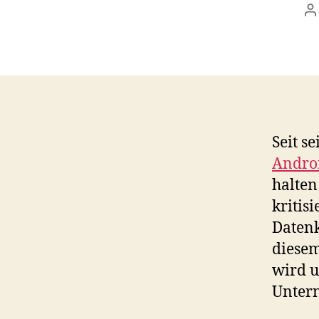
P
a
Seit s
Andro
halten
kritis
Datenk
diesem
wird u
Unter