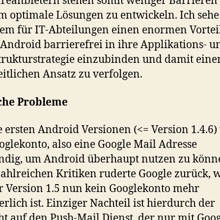
reanbietern stehen somit weniger Barrieren
 optimale Lösungen zu entwickeln. Ich sehe
lem für IT-Abteilungen einen enormen Vortei
 Android barrierefrei in ihre Applikations- u
trukturstrategie einzubinden und damit eine
itlichen Ansatz zu verfolgen.
che Probleme
e ersten Android Versionen (<= Version 1.4.6)
oglekonto, also eine Google Mail Adresse
ndig, um Android überhaupt nutzen zu könn
ahlreichen Kritiken ruderte Google zurück,
er Version 1.5 nun kein Googlekonto mehr
erlich ist. Einziger Nachteil ist hierdurch der
ht auf den Push-Mail Dienst, der nur mit Goo