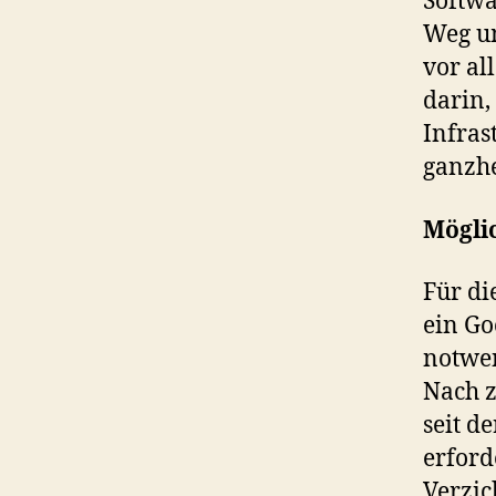
Softwa
Weg um
vor al
darin,
Infras
ganzhe
Mögli
Für di
ein Go
notwe
Nach z
seit d
erford
Verzic