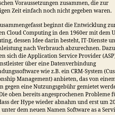
schen Voraussetzungen zusammen, die zur
gen Zeit einfach noch nicht gegeben waren.
zusammengefasst beginnt die Entwicklung z
en Cloud Computing in den 1960er mit dem Ut
ing, dessen Idee darin besteht, IT-Dienste u
leistung nach Verbrauch abzurechnen. Dazu
ten sich die Application Service Provider (ASP)
enstleister über eine Datenverbindung
dungssoftware wie z.B. ein CRM-System (Cu
onship Management) anbieten, das von eine
n gegen eine Nutzungsgebühr gemietet werd
Die oben bereits angesprochenen Probleme f
dass der Hype wieder abnahm und erst um 2
unter dem neuen Namen Software as a Serv