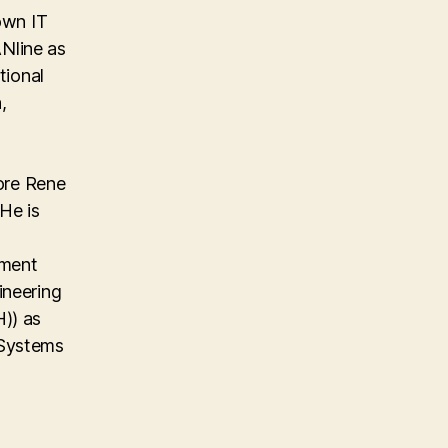
own IT
Nline as
tional
,
ore Rene
He is
ement
ineering
)) as
 Systems