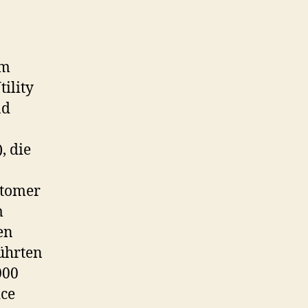
um
ility
nd
, die
stomer
m
en
ührten
000
ice