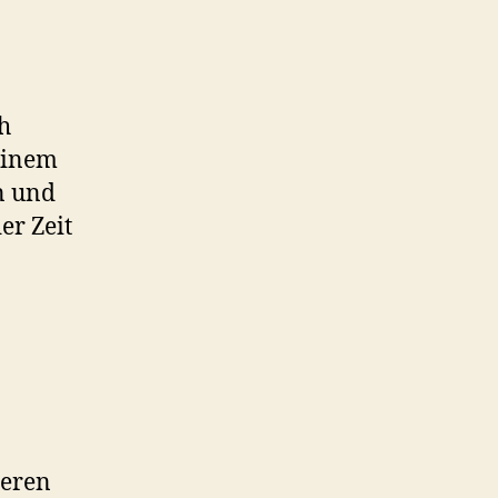
h
 einem
n und
er Zeit
ieren