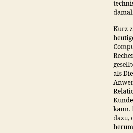
techni
damali
Kurz 
heutig
Comput
Rechen
gesell
als Di
Anwen
Relati
Kunde
kann. 
dazu, 
herum 