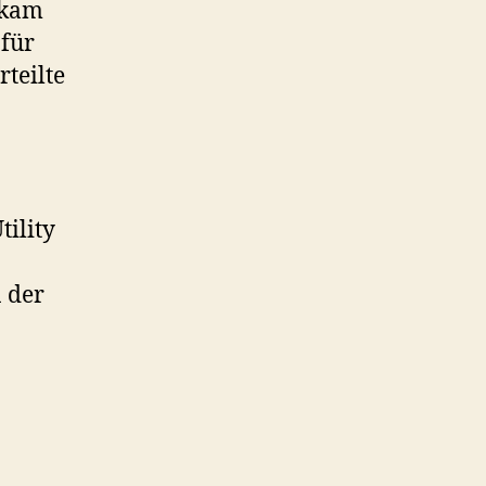
 kam
 für
teilte
tility
 der