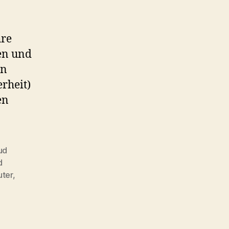
hre
en und
en
rheit)
en
ud
d
ter
,