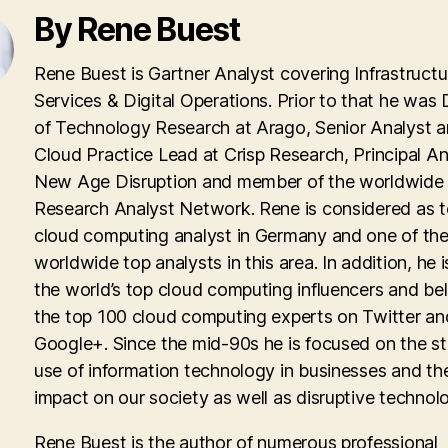
By Rene Buest
Rene Buest is Gartner Analyst covering Infrastructu
Services & Digital Operations. Prior to that he was 
of Technology Research at Arago, Senior Analyst 
Cloud Practice Lead at Crisp Research, Principal An
New Age Disruption and member of the worldwid
Research Analyst Network. Rene is considered as 
cloud computing analyst in Germany and one of th
worldwide top analysts in this area. In addition, he i
the world’s top cloud computing influencers and be
the top 100 cloud computing experts on Twitter an
Google+. Since the mid-90s he is focused on the st
use of information technology in businesses and th
impact on our society as well as disruptive technolo
Rene Buest is the author of numerous professional