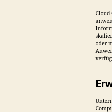
Cloud 
anwend
Inform
skalie
oder 
Anwend
verfüg
Erw
Unter
Comput