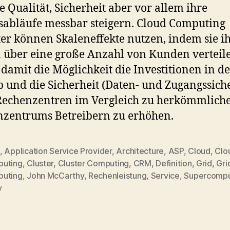
e Qualität, Sicherheit aber vor allem ihre
sabläufe messbar steigern. Cloud Computing
er können Skaleneffekte nutzen, indem sie i
 über eine große Anzahl von Kunden verteil
damit die Möglichkeit die Investitionen in d
b und die Sicherheit (Daten- und Zugangssiche
Rechenzentren im Vergleich zu herkömmlich
zentrums Betreibern zu erhöhen.
,
Application Service Provider
,
Architecture
,
ASP
,
Cloud
,
Clo
uting
,
Cluster
,
Cluster Computing
,
CRM
,
Definition
,
Grid
,
Gri
uting
,
John McCarthy
,
Rechenleistung
,
Service
,
Supercompu
y