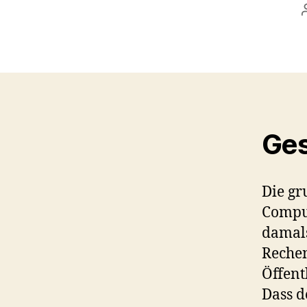
Ges
Die gr
Comput
damals
Rechen
Öffent
Dass d