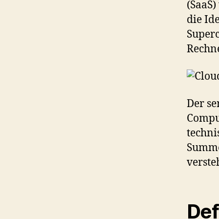
(SaaS
die Id
Superc
Rechne
Der se
Comput
techni
Summe 
verste
Def