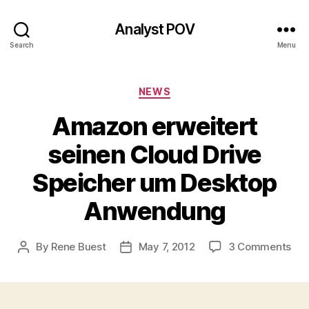
Analyst POV
Search
Menu
Categories
NEWS
Amazon erweitert
seinen Cloud Drive
Speicher um Desktop
Anwendung
on
By
Rene Buest
May 7, 2012
3 Comments
Post
Post
Am
author
date
erw
sei
Clo