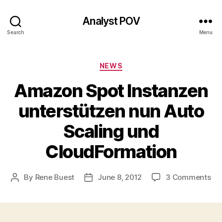
Analyst POV
Search
Menu
Categories
NEWS
Amazon Spot Instanzen
unterstützen nun Auto
Scaling und
CloudFormation
on
By
Rene Buest
June 8, 2012
3 Comments
Post
Post
Am
author
date
Sp
Ins
unt