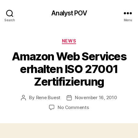
Analyst POV
Search
Menu
Categories
NEWS
Amazon Web Services
erhalten ISO 27001
Zertifizierung
By
Rene Buest
November 16, 2010
Post
Post
author
date
on
No Comments
Amazon
Web
Services
erhalten