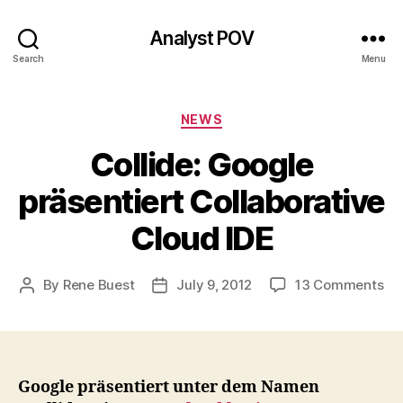
Analyst POV
Search
Menu
Categories
NEWS
Collide: Google
präsentiert Collaborative
Cloud IDE
on
By
Rene Buest
July 9, 2012
13 Comments
Post
Post
Col
author
date
Go
prä
Col
Cl
Google präsentiert unter dem Namen
IDE