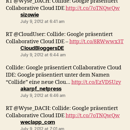
RT @Wyse_DACH: Collide: Google präsentiert
Collaborative Cloud IDE
http://t.co/7oTNQwQw
says:
sizowie
July 9, 2012 at 6:41 am
RT @CloudUser: Collide: Google präsentiert
Collaborative Cloud IDE –
http://t.co/8RWwwx3T
says:
CloudBloggersDE
July 9, 2012 at 6:44 am
Collide: Google präsentiert Collaborative Cloud
IDE: Google präsentiert unter dem Namen
“Collide” eine neue Clou…
http://t.co/EzVDSUzy
says:
akarpf_netpress
July 9, 2012 at 6:46 am
RT @Wyse_DACH: Collide: Google präsentiert
Collaborative Cloud IDE
http://t.co/7oTNQwQw
says:
weclapp_com
July 9, 2012 at 7:01 am